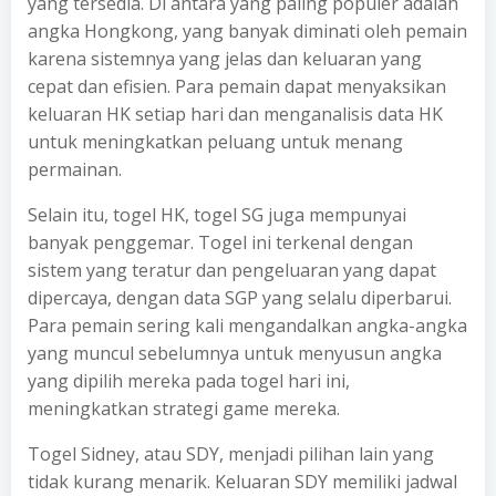
yang tersedia. Di antara yang paling populer adalah
angka Hongkong, yang banyak diminati oleh pemain
karena sistemnya yang jelas dan keluaran yang
cepat dan efisien. Para pemain dapat menyaksikan
keluaran HK setiap hari dan menganalisis data HK
untuk meningkatkan peluang untuk menang
permainan.
Selain itu, togel HK, togel SG juga mempunyai
banyak penggemar. Togel ini terkenal dengan
sistem yang teratur dan pengeluaran yang dapat
dipercaya, dengan data SGP yang selalu diperbarui.
Para pemain sering kali mengandalkan angka-angka
yang muncul sebelumnya untuk menyusun angka
yang dipilih mereka pada togel hari ini,
meningkatkan strategi game mereka.
Togel Sidney, atau SDY, menjadi pilihan lain yang
tidak kurang menarik. Keluaran SDY memiliki jadwal