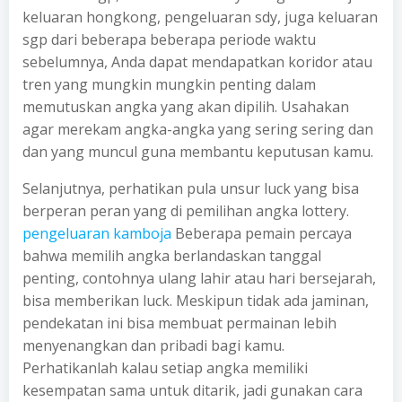
keluaran hongkong, pengeluaran sdy, juga keluaran
sgp dari beberapa beberapa periode waktu
sebelumnya, Anda dapat mendapatkan koridor atau
tren yang mungkin mungkin penting dalam
memutuskan angka yang akan dipilih. Usahakan
agar merekam angka-angka yang sering sering dan
dan yang muncul guna membantu keputusan kamu.
Selanjutnya, perhatikan pula unsur luck yang bisa
berperan peran yang di pemilihan angka lottery.
pengeluaran kamboja
Beberapa pemain percaya
bahwa memilih angka berlandaskan tanggal
penting, contohnya ulang lahir atau hari bersejarah,
bisa memberikan luck. Meskipun tidak ada jaminan,
pendekatan ini bisa membuat permainan lebih
menyenangkan dan pribadi bagi kamu.
Perhatikanlah kalau setiap angka memiliki
kesempatan sama untuk ditarik, jadi gunakan cara