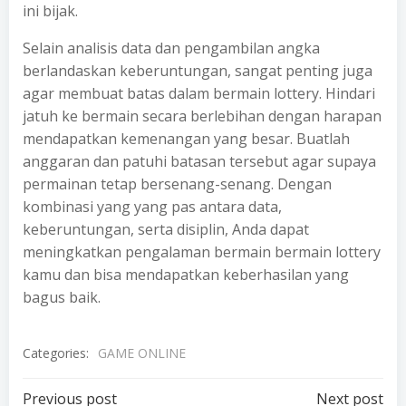
ini bijak.
Selain analisis data dan pengambilan angka
berlandaskan keberuntungan, sangat penting juga
agar membuat batas dalam bermain lottery. Hindari
jatuh ke bermain secara berlebihan dengan harapan
mendapatkan kemenangan yang besar. Buatlah
anggaran dan patuhi batasan tersebut agar supaya
permainan tetap bersenang-senang. Dengan
kombinasi yang yang pas antara data,
keberuntungan, serta disiplin, Anda dapat
meningkatkan pengalaman bermain bermain lottery
kamu dan bisa mendapatkan keberhasilan yang
bagus baik.
Categories:
GAME ONLINE
Previous post
Next post