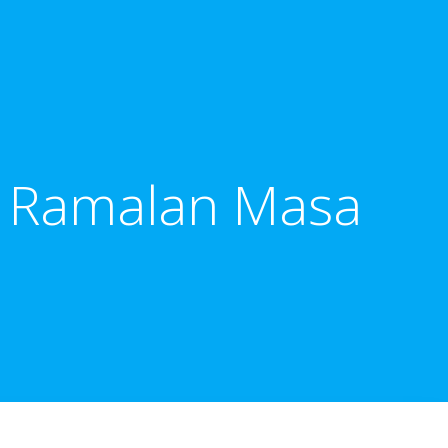
n Ramalan Masa