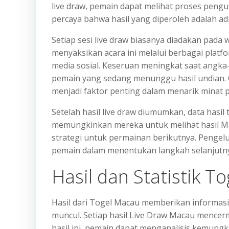
live draw, pemain dapat melihat proses peng
percaya bahwa hasil yang diperoleh adalah adil
Setiap sesi live draw biasanya diadakan pada 
menyaksikan acara ini melalui berbagai platf
media sosial. Keseruan meningkat saat angka
pemain yang sedang menunggu hasil undian. Ole
menjadi faktor penting dalam menarik minat p
Setelah hasil live draw diumumkan, data hasil
memungkinkan mereka untuk melihat hasil M
strategi untuk permainan berikutnya. Penge
pemain dalam menentukan langkah selanjutny
Hasil dan Statistik To
Hasil dari Togel Macau memberikan informasi
muncul. Setiap hasil Live Draw Macau mencer
hasil ini, pemain dapat menganalisis kemungk