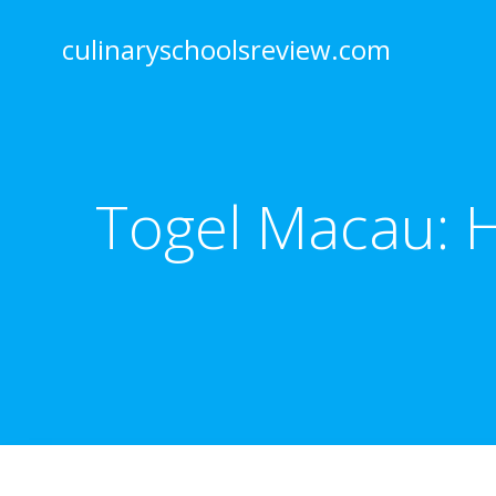
Skip
to
culinaryschoolsreview.com
content
Togel Macau: 