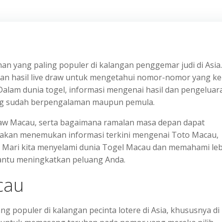
an yang paling populer di kalangan penggemar judi di Asia.
kan hasil live draw untuk mengetahui nomor-nomor yang ke
lam dunia togel, informasi mengenai hasil dan pengeluar
ang sudah berpengalaman maupun pemula.
e draw Macau, serta bagaimana ramalan masa depan dapat
 akan menemukan informasi terkini mengenai Toto Macau,
. Mari kita menyelami dunia Togel Macau dan memahami leb
antu meningkatkan peluang Anda.
cau
g populer di kalangan pecinta lotere di Asia, khususnya di