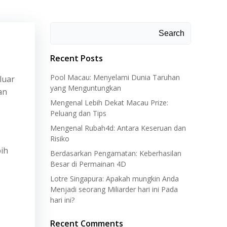
Search
Recent Posts
Pool Macau: Menyelami Dunia Taruhan
luar
yang Menguntungkan
an
Mengenal Lebih Dekat Macau Prize:
Peluang dan Tips
Mengenal Rubah4d: Antara Keseruan dan
Risiko
ih
Berdasarkan Pengamatan: Keberhasilan
Besar di Permainan 4D
Lotre Singapura: Apakah mungkin Anda
Menjadi seorang Miliarder hari ini Pada
hari ini?
Recent Comments