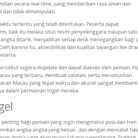
undian secara real-time, yang memberikan rasa aman dan
 dan tidak dimanipulasi.
waktu tertentu yang telah ditentukan. Peserta dapat
orm, baik itu melalui situs resmi penyelenggara maupun sal
-angka ditarik, menjadikan setiap detik menegangkan bagi 
h karena itu, aksesibilitas dan kualitas tayangan live dra
eserta.
 tersebut segera diupdate dan dapat diakses oleh pemain. Hal
acau yang terbaru, membuat catatan, serta merumuskan
luaran Macau yang tepat waktu dan akurat sangat membant
a dalam permainan togel mereka.
gel
 penting bagi pemain yang ingin mengetahui pola dan tren
minkan angka-angka yang keluar, dan dengan mencatat hasi
inan angka yang akan muncul di masa mendatang. Statistik 