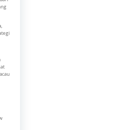
ang
,
ategi
n
at
acau
aw