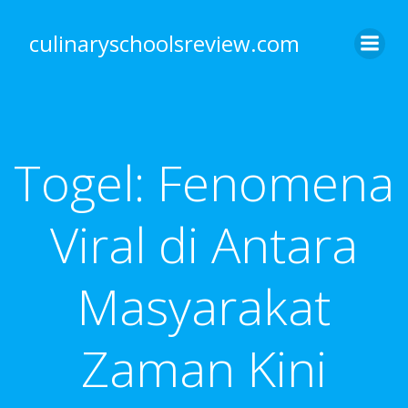
Skip
to
culinaryschoolsreview.com
content
Togel: Fenomena
Viral di Antara
Masyarakat
Zaman Kini