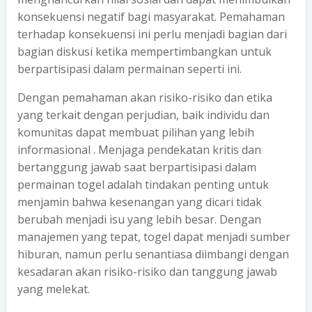
konsekuensi negatif bagi masyarakat. Pemahaman
terhadap konsekuensi ini perlu menjadi bagian dari
bagian diskusi ketika mempertimbangkan untuk
berpartisipasi dalam permainan seperti ini.
Dengan pemahaman akan risiko-risiko dan etika
yang terkait dengan perjudian, baik individu dan
komunitas dapat membuat pilihan yang lebih
informasional . Menjaga pendekatan kritis dan
bertanggung jawab saat berpartisipasi dalam
permainan togel adalah tindakan penting untuk
menjamin bahwa kesenangan yang dicari tidak
berubah menjadi isu yang lebih besar. Dengan
manajemen yang tepat, togel dapat menjadi sumber
hiburan, namun perlu senantiasa diimbangi dengan
kesadaran akan risiko-risiko dan tanggung jawab
yang melekat.