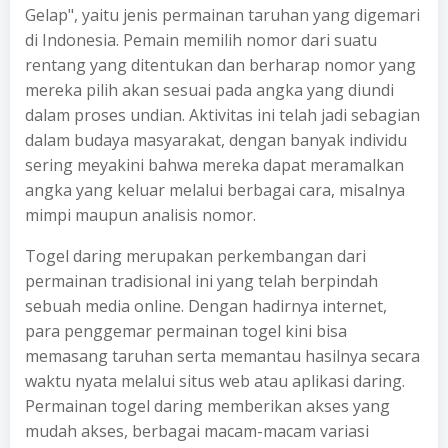
Gelap", yaitu jenis permainan taruhan yang digemari
di Indonesia. Pemain memilih nomor dari suatu
rentang yang ditentukan dan berharap nomor yang
mereka pilih akan sesuai pada angka yang diundi
dalam proses undian. Aktivitas ini telah jadi sebagian
dalam budaya masyarakat, dengan banyak individu
sering meyakini bahwa mereka dapat meramalkan
angka yang keluar melalui berbagai cara, misalnya
mimpi maupun analisis nomor.
Togel daring merupakan perkembangan dari
permainan tradisional ini yang telah berpindah
sebuah media online. Dengan hadirnya internet,
para penggemar permainan togel kini bisa
memasang taruhan serta memantau hasilnya secara
waktu nyata melalui situs web atau aplikasi daring.
Permainan togel daring memberikan akses yang
mudah akses, berbagai macam-macam variasi