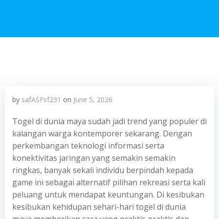
by
safASFsf231
on
June 5, 2026
Togel di dunia maya sudah jadi trend yang populer di
kalangan warga kontemporer sekarang. Dengan
perkembangan teknologi informasi serta
konektivitas jaringan yang semakin semakin
ringkas, banyak sekali individu berpindah kepada
game ini sebagai alternatif pilihan rekreasi serta kali
peluang untuk mendapat keuntungan. Di kesibukan
kesibukan kehidupan sehari-hari togel di dunia