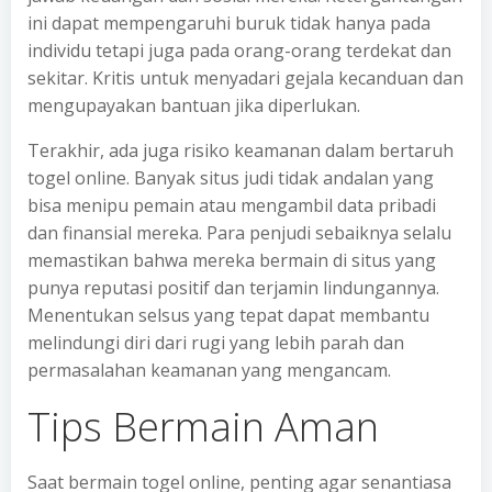
ini dapat mempengaruhi buruk tidak hanya pada
individu tetapi juga pada orang-orang terdekat dan
sekitar. Kritis untuk menyadari gejala kecanduan dan
mengupayakan bantuan jika diperlukan.
Terakhir, ada juga risiko keamanan dalam bertaruh
togel online. Banyak situs judi tidak andalan yang
bisa menipu pemain atau mengambil data pribadi
dan finansial mereka. Para penjudi sebaiknya selalu
memastikan bahwa mereka bermain di situs yang
punya reputasi positif dan terjamin lindungannya.
Menentukan selsus yang tepat dapat membantu
melindungi diri dari rugi yang lebih parah dan
permasalahan keamanan yang mengancam.
Tips Bermain Aman
Saat bermain togel online, penting agar senantiasa