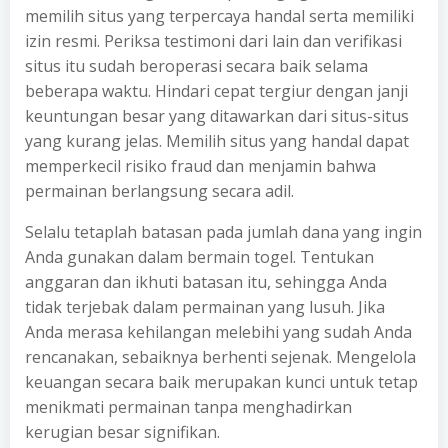
memilih situs yang terpercaya handal serta memiliki
izin resmi. Periksa testimoni dari lain dan verifikasi
situs itu sudah beroperasi secara baik selama
beberapa waktu. Hindari cepat tergiur dengan janji
keuntungan besar yang ditawarkan dari situs-situs
yang kurang jelas. Memilih situs yang handal dapat
memperkecil risiko fraud dan menjamin bahwa
permainan berlangsung secara adil.
Selalu tetaplah batasan pada jumlah dana yang ingin
Anda gunakan dalam bermain togel. Tentukan
anggaran dan ikhuti batasan itu, sehingga Anda
tidak terjebak dalam permainan yang lusuh. Jika
Anda merasa kehilangan melebihi yang sudah Anda
rencanakan, sebaiknya berhenti sejenak. Mengelola
keuangan secara baik merupakan kunci untuk tetap
menikmati permainan tanpa menghadirkan
kerugian besar signifikan.