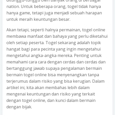
ditunggu-tunggu oleh banyak orang di berbagai
nation. Untuk beberapa orang, togel tidak hanya
hanya game, tetapi juga menjadi sebuah harapan
untuk meraih keuntungan besar.
Akan tetapi, seperti halnya permainan, togel online
membawa manfaat dan bahaya yang perlu diketahui
oleh setiap peserta. Togel sekarang adalah topik
hangat bagi para pecinta yang ingin mengetahui
mengetahui angka-angka mereka. Penting untuk
memahami cara cara dengan cerdas dan cerdas dan
bertanggung jawab supaya pengalaman bermain
bermain togel online bisa menyenangkan tanpa
terjerumus dalam risiko yang bisa kerugian. Dalam
artikel ini, kita akan membahas lebih dalam
mengenai keuntungan dan risiko yang terkait
dengan togel online, dan kunci dalam bermain
dengan bijak.