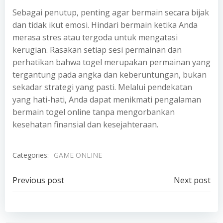
Sebagai penutup, penting agar bermain secara bijak
dan tidak ikut emosi. Hindari bermain ketika Anda
merasa stres atau tergoda untuk mengatasi
kerugian. Rasakan setiap sesi permainan dan
perhatikan bahwa togel merupakan permainan yang
tergantung pada angka dan keberuntungan, bukan
sekadar strategi yang pasti. Melalui pendekatan
yang hati-hati, Anda dapat menikmati pengalaman
bermain togel online tanpa mengorbankan
kesehatan finansial dan kesejahteraan.
Categories:
GAME ONLINE
Post
Post
Previous post
Next post
navigation
navigation