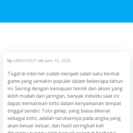
by
safASFsf231
on
June 15, 2026
Togel di internet sudah menjadi salah satu bentuk
game yang semakin populer dalam beberapa tahun
ini. Seiring dengan kemajuan teknik dan akses yang
lebih mudah dari jaringan, banyak individu saat ini
dapat memainkan lotto dalam kenyamanan tempat
tinggal sendiri. Toto gelap, yang biasa dikenal
sebagai lotto, adalah taruhannya pada angka yang
akan keluar keluar, dan hasil seringkali kali