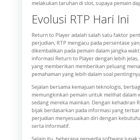
melakukan taruhan di slot, supaya pemain dap
Evolusi RTP Hari Ini
Return to Player adalah salah satu faktor pen
perjudian, RTP mengacu pada persentase ya
dikembalikan pada pemain dalam jangka waktu 
informasi Return to Player dengan lebih je
yang memberikan memberikan peluang menang
pemahaman yang lebih dalam soal pentingnya
Sejalan bersama kemajuan teknologis, berbagai
memungkinkan pemain untuk melihat dalam wa
sedang mereka mainkan. Dengan kehadiran Ret
bijak berdasarkan pada informasi yang terbaru
perjudian menyesuaikan diri dengan kebutuha
serta informatif.
Selain itu, beberapa penyedia software lunak