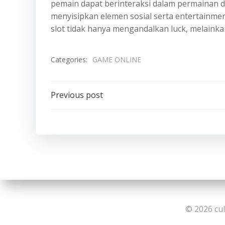
pemain dapat berinteraksi dalam permainan d
menyisipkan elemen sosial serta entertainm
slot tidak hanya mengandalkan luck, melainkan
Categories:
GAME ONLINE
Post
Previous post
navigation
© 2026 cu