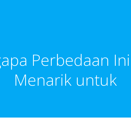
gapa Perbedaan Ini
Menarik untuk