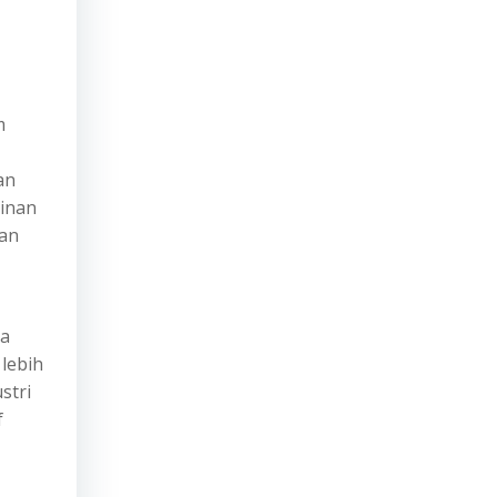
m
an
ainan
dan
ka
lebih
stri
f