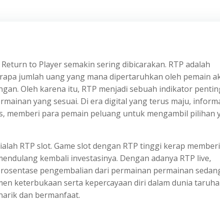
u Return to Player semakin sering dibicarakan. RTP adalah
apa jumlah uang yang mana dipertaruhkan oleh pemain a
an. Oleh karena itu, RTP menjadi sebuah indikator pentin
ainan yang sesuai. Di era digital yang terus maju, inform
s, memberi para pemain peluang untuk mengambil pilihan 
 ialah RTP slot. Game slot dengan RTP tinggi kerap member
mendulang kembali investasinya. Dengan adanya RTP live,
prosentase pengembalian dari permainan permainan sedan
en keterbukaan serta kepercayaan diri dalam dunia taruh
narik dan bermanfaat.