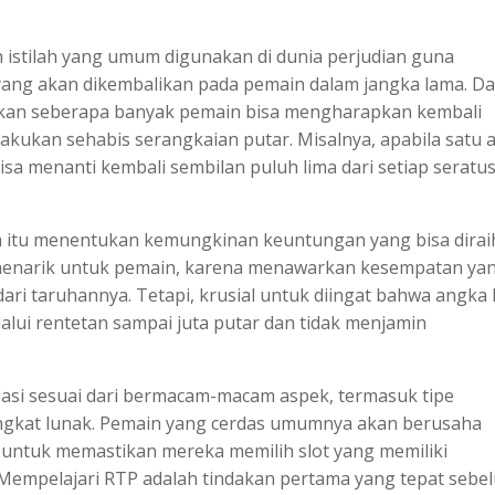
ah istilah yang umum digunakan di dunia perjudian guna
ang akan dikembalikan pada pemain dalam jangka lama. D
kan seberapa banyak pemain bisa mengharapkan kembali
kukan sehabis serangkaian putar. Misalnya, apabila satu a
isa menanti kembali sembilan puluh lima dari setiap seratu
a itu menentukan kemungkinan keuntungan yang bisa dirai
ih menarik untuk pemain, karena menawarkan kesempatan ya
ari taruhannya. Tetapi, krusial untuk diingat bahwa angka
alui rentetan sampai juta putar dan tidak menjamin
ariasi sesuai dari bermacam-macam aspek, termasuk tipe
gkat lunak. Pemain yang cerdas umumnya akan berusaha
 untuk memastikan mereka memilih slot yang memiliki
empelajari RTP adalah tindakan pertama yang tepat sebe