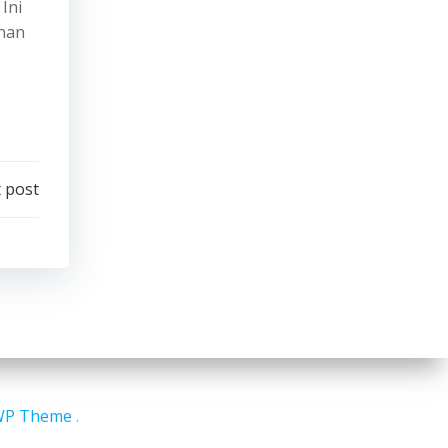
Ini
inan
 post
iWP Theme
.