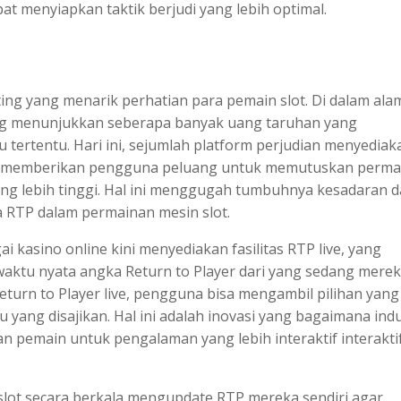
at menyiapkan taktik berjudi yang lebih optimal.
ting yang menarik perhatian para pemain slot. Di dalam ala
ng menunjukkan seberapa banyak uang taruhan yang
tertentu. Hari ini, sejumlah platform perjudian menyediak
las, memberikan pengguna peluang untuk memutuskan perm
 lebih tinggi. Hal ini menggugah tumbuhnya kesadaran 
 RTP dalam permainan mesin slot.
 kasino online kini menyediakan fasilitas RTP live, yang
ktu nyata angka Return to Player dari yang sedang mere
urn to Player live, pengguna bisa mengambil pilihan yang 
 yang disajikan. Hal ini adalah inovasi yang bagaimana indu
n pemain untuk pengalaman yang lebih interaktif interakti
 slot secara berkala mengupdate RTP mereka sendiri agar