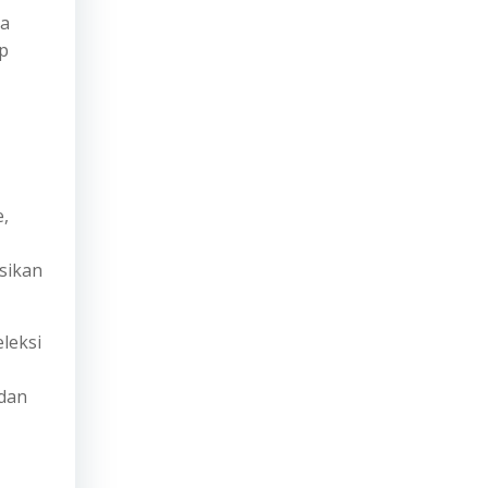
da
p
,
sikan
leksi
 dan