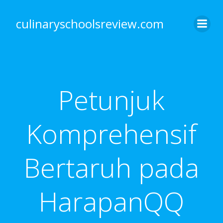
Skip
to
culinaryschoolsreview.com
content
Petunjuk
Komprehensif
Bertaruh pada
HarapanQQ