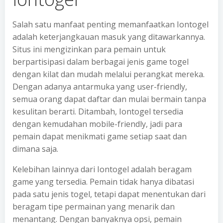
Salah satu manfaat penting memanfaatkan Iontogel
adalah keterjangkauan masuk yang ditawarkannya.
Situs ini mengizinkan para pemain untuk
berpartisipasi dalam berbagai jenis game togel
dengan kilat dan mudah melalui perangkat mereka.
Dengan adanya antarmuka yang user-friendly,
semua orang dapat daftar dan mulai bermain tanpa
kesulitan berarti. Ditambah, Iontogel tersedia
dengan kemudahan mobile-friendly, jadi para
pemain dapat menikmati game setiap saat dan
dimana saja.
Kelebihan lainnya dari Iontogel adalah beragam
game yang tersedia. Pemain tidak hanya dibatasi
pada satu jenis togel, tetapi dapat menentukan dari
beragam tipe permainan yang menarik dan
menantang. Dengan banyaknya opsi, pemain