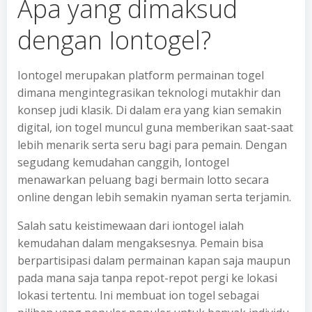
Apa yang dimaksud
dengan Iontogel?
Iontogel merupakan platform permainan togel
dimana mengintegrasikan teknologi mutakhir dan
konsep judi klasik. Di dalam era yang kian semakin
digital, ion togel muncul guna memberikan saat-saat
lebih menarik serta seru bagi para pemain. Dengan
segudang kemudahan canggih, Iontogel
menawarkan peluang bagi bermain lotto secara
online dengan lebih semakin nyaman serta terjamin.
Salah satu keistimewaan dari iontogel ialah
kemudahan dalam mengaksesnya. Pemain bisa
berpartisipasi dalam permainan kapan saja maupun
pada mana saja tanpa repot-repot pergi ke lokasi
lokasi tertentu. Ini membuat ion togel sebagai