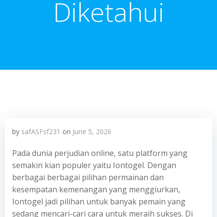
Diketahui
by
safASFsf231
on
June 5, 2026
Pada dunia perjudian online, satu platform yang
semakin kian populer yaitu Iontogel. Dengan
berbagai berbagai pilihan permainan dan
kesempatan kemenangan yang menggiurkan,
Iontogel jadi pilihan untuk banyak pemain yang
sedang mencari-cari cara untuk meraih sukses. Di