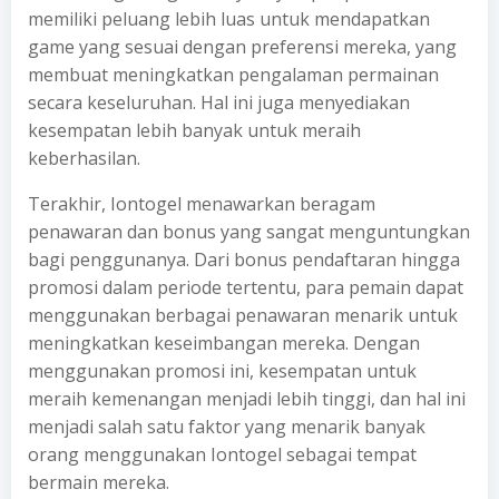
memiliki peluang lebih luas untuk mendapatkan
game yang sesuai dengan preferensi mereka, yang
membuat meningkatkan pengalaman permainan
secara keseluruhan. Hal ini juga menyediakan
kesempatan lebih banyak untuk meraih
keberhasilan.
Terakhir, Iontogel menawarkan beragam
penawaran dan bonus yang sangat menguntungkan
bagi penggunanya. Dari bonus pendaftaran hingga
promosi dalam periode tertentu, para pemain dapat
menggunakan berbagai penawaran menarik untuk
meningkatkan keseimbangan mereka. Dengan
menggunakan promosi ini, kesempatan untuk
meraih kemenangan menjadi lebih tinggi, dan hal ini
menjadi salah satu faktor yang menarik banyak
orang menggunakan Iontogel sebagai tempat
bermain mereka.