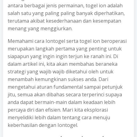
antara berbagai jenis permainan, togel ion adalah
salah satu yang paling paling banyak diperhatikan,
terutama akibat kesederhanaan dan kesempatan
menang yang menggiurkan.
Memahami cara Iontogel serta togel ion beroperasi
merupakan langkah pertama yang penting untuk
siapapun yang ingin ingin terjun ke ranah ini. Di
dalam artikel ini, kita akan membahas beraneka
strategi yang wajib wajib diketahui oleh untuk
menambah kemungkinan sukses anda. Dari
mengetahui aturan fundamental sampai petunjuk
jitu, semua akan dibahas secara terperinci supaya
anda dapat bermain-main dalam keadaan lebih
percaya diri dan efisien. Mari kita eksplorasi
menyelidiki lebih dalam tentang cara menuju
keberhasilan dengan Iontogel.