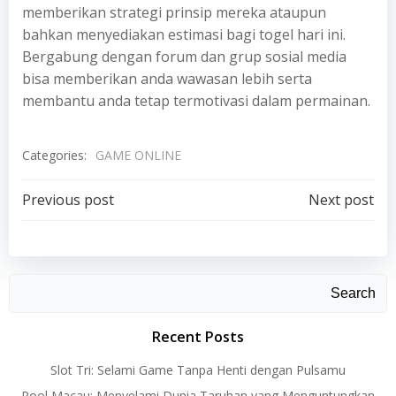
memberikan strategi prinsip mereka ataupun
bahkan menyediakan estimasi bagi togel hari ini.
Bergabung dengan forum dan grup sosial media
bisa memberikan anda wawasan lebih serta
membantu anda tetap termotivasi dalam permainan.
Categories:
GAME ONLINE
Post
Post
Previous post
Next post
navigation
navigation
Search
Recent Posts
Slot Tri: Selami Game Tanpa Henti dengan Pulsamu
Pool Macau: Menyelami Dunia Taruhan yang Menguntungkan