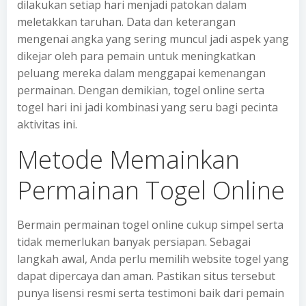
dilakukan setiap hari menjadi patokan dalam
meletakkan taruhan. Data dan keterangan
mengenai angka yang sering muncul jadi aspek yang
dikejar oleh para pemain untuk meningkatkan
peluang mereka dalam menggapai kemenangan
permainan. Dengan demikian, togel online serta
togel hari ini jadi kombinasi yang seru bagi pecinta
aktivitas ini.
Metode Memainkan
Permainan Togel Online
Bermain permainan togel online cukup simpel serta
tidak memerlukan banyak persiapan. Sebagai
langkah awal, Anda perlu memilih website togel yang
dapat dipercaya dan aman. Pastikan situs tersebut
punya lisensi resmi serta testimoni baik dari pemain