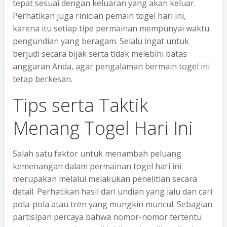
tepat sesuai dengan keluaran yang akan keluar.
Perhatikan juga rinician pemain togel hari ini,
karena itu setiap tipe permainan mempunyai waktu
pengundian yang beragam. Selalu ingat untuk
berjudi secara bijak serta tidak melebihi batas
anggaran Anda, agar pengalaman bermain togel ini
tetap berkesan.
Tips serta Taktik
Menang Togel Hari Ini
Salah satu faktor untuk menambah peluang
kemenangan dalam permainan togel hari ini
merupakan melalui melakukan penelitian secara
detail. Perhatikan hasil dari undian yang lalu dan cari
pola-pola atau tren yang mungkin muncul. Sebagian
partisipan percaya bahwa nomor-nomor tertentu