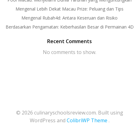
Mengenal Lebih Dekat Macau Prize: Peluang dan Tips
Mengenal Rubah4d: Antara Keseruan dan Risiko
Berdasarkan Pengamatan: Keberhasilan Besar di Permainan 4D
Recent Comments
No comments to show.
© 2026 culinaryschoolsreview.com. Built using
WordPress and
ColibriWP Theme
.