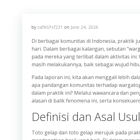
by
safASFsf231
on
June 24, 2026
Di berbagai komunitas di Indonesia, praktik j
hari. Dalam berbagai kalangan, sebutan "war
pada mereka yang terlibat dalam aktivitas in
masih melakukannya, baik sebagai wujud hib
Pada laporan ini, kita akan menggali lebih d
apa pandangan komunitas terhadap wargatoge
dalam praktik ini? Melalui wawancara dan p
alasan di balik fenomena ini, serta konsekuen
Definisi dan Asal Us
Toto gelap dan toto gelap merujuk pada prak