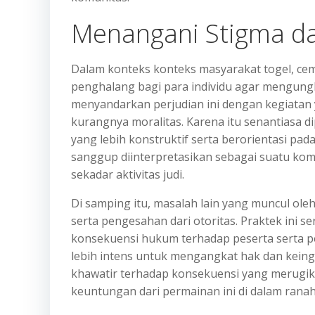
Menangani Stigma d
Dalam konteks konteks masyarakat togel, cem
penghalang bagi para individu agar mengung
menyandarkan perjudian ini dengan kegiatan y
kurangnya moralitas. Karena itu senantiasa
yang lebih konstruktif serta berorientasi pa
sanggup diinterpretasikan sebagai suatu kom
sekadar aktivitas judi.
Di samping itu, masalah lain yang muncul ol
serta pengesahan dari otoritas. Praktek ini
konsekuensi hukum terhadap peserta serta p
lebih intens untuk mengangkat hak dan keing
khawatir terhadap konsekuensi yang merugika
keuntungan dari permainan ini di dalam rana