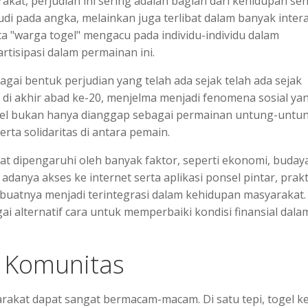
kat, perjudian ini sering adalah bagian dari kehidupan seh
udi pada angka, melainkan juga terlibat dalam banyak intera
ata "warga togel" mengacu pada individu-individu dalam
rtisipasi dalam permainan ini.
bagai bentuk perjudian yang telah ada sejak telah ada sejak
r di akhir abad ke-20, menjelma menjadi fenomena sosial ya
ogel bukan hanya dianggap sebagai permainan untung-untu
erta solidaritas di antara pemain.
at dipengaruhi oleh banyak faktor, seperti ekonomi, buday
danya akses ke internet serta aplikasi ponsel pintar, prakt
uatnya menjadi terintegrasi dalam kehidupan masyarakat.
ai alternatif cara untuk memperbaiki kondisi finansial dala
 Komunitas
arakat dapat sangat bermacam-macam. Di satu tepi, togel k