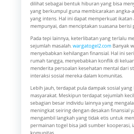
dilihat sebagai bentuk hiburan yang bisa me
yang berkumpul guna membicarakan angka-an
yang intens. Hal ini dapat memperkuat ikat
mempunyai, dan menciptakan suasana berisi
Pada tepi lainnya, keterlibatan yang terlalu 
sejumlah masalah.
wargatogel2.com
Banyak wa
menyebabkan kehilangan finansial. Hal ini s
rumah tangga, menyebabkan konflik di kelua
menderita persoalan kesehatan mental dari s
interaksi sosial mereka dalam komunitas.
Lebih jauh, terdapat pula dampak sosial yang
masyarakat. Meskipun terdapat sejumlah keci
sebagian besar individu lainnya yang mengala
meningkat seiring dengan desakan finansial 
mengambil langkah yang tidak etis untuk me
permainan togel bisa jadi sumber kooperasi,
komunitas.