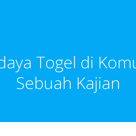
aya Togel di Komu
Sebuah Kajian