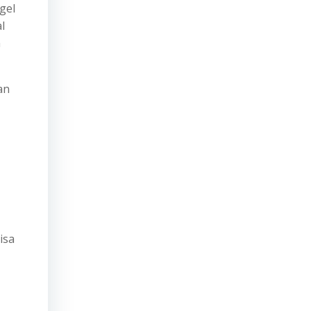
gel
l
a
an
isa