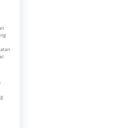
an
ing
a
katan
el
n
ng