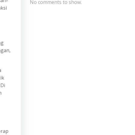
ari-
No comments to show.
ksi
ng
ngan,
a
ik
 Di
m
erap