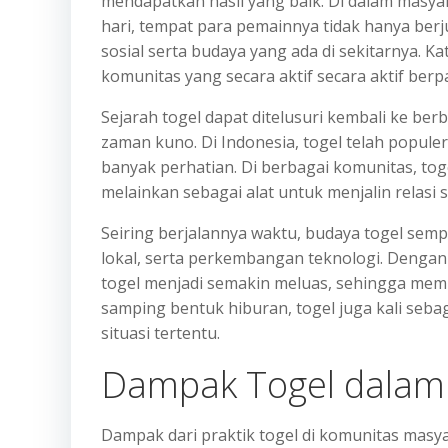
mendapatkan hasil yang baik. Di dalam masyara
hari, tempat para pemainnya tidak hanya berj
sosial serta budaya yang ada di sekitarnya. K
komunitas yang secara aktif secara aktif berpa
Sejarah togel dapat ditelusuri kembali ke ber
zaman kuno. Di Indonesia, togel telah popule
banyak perhatian. Di berbagai komunitas, t
melainkan sebagai alat untuk menjalin relasi s
Seiring berjalannya waktu, budaya togel semp
lokal, serta perkembangan teknologi. Dengan a
togel menjadi semakin meluas, sehingga memb
samping bentuk hiburan, togel juga kali sebag
situasi tertentu.
Dampak Togel dalam
Dampak dari praktik togel di komunitas masy