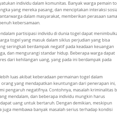
nyatukan individu dalam komunitas. Banyak warga pemain to
gka yang mereka pasang, dan menciptakan interaksi sosia
an antarwarga dalam masyarakat, memberikan perasaan sam
 penuh kebersamaan.
mendalam partisipasi individu di dunia togel dapat menimbulk
rga togel yang masuk dalam siklus perjudian yang bisa
ering seringkali berdampak negatif pada keadaan keuangan
rga, dan mengurangi standar hidup. Beberapa warga dapat
tres dari kehilangan uang, yang pada ini berdampak pada
 lebih luas akibat keberadaan permainan togel dalam
l orang yang mendapatkan keuntungan dari penerapan ini,
mi pengaruh negatifnya. Contohnya, masalah kriminalitas b
yang mendalam, dan beberapa individu mungkin harus
ndapat uang untuk bertaruh. Dengan demikian, meskipun
 ia juga membawa banyak masalah serius terhadap kondisi