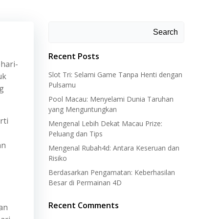
Search
Recent Posts
hari-
Slot Tri: Selami Game Tanpa Henti dengan
uk
Pulsamu
ng
Pool Macau: Menyelami Dunia Taruhan
yang Menguntungkan
rti
Mengenal Lebih Dekat Macau Prize:
Peluang dan Tips
an
Mengenal Rubah4d: Antara Keseruan dan
Risiko
Berdasarkan Pengamatan: Keberhasilan
Besar di Permainan 4D
Recent Comments
uan