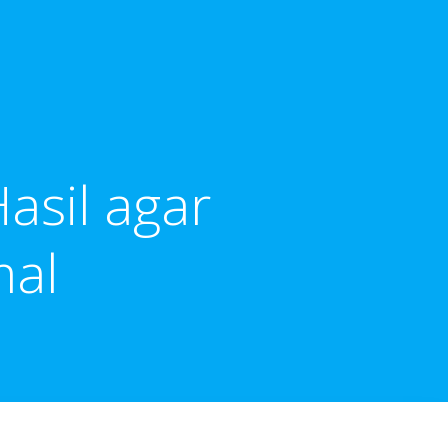
asil agar
al