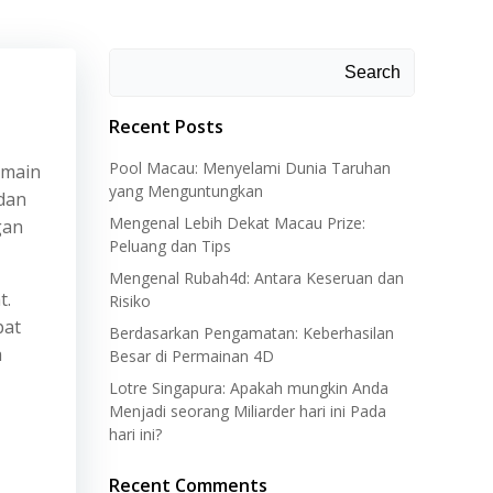
Search
Recent Posts
Pool Macau: Menyelami Dunia Taruhan
emain
yang Menguntungkan
 dan
Mengenal Lebih Dekat Macau Prize:
gan
Peluang dan Tips
Mengenal Rubah4d: Antara Keseruan dan
t.
Risiko
pat
Berdasarkan Pengamatan: Keberhasilan
a
Besar di Permainan 4D
Lotre Singapura: Apakah mungkin Anda
Menjadi seorang Miliarder hari ini Pada
hari ini?
Recent Comments