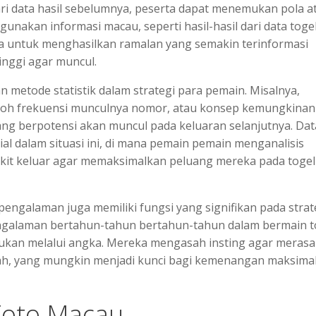
 data hasil sebelumnya, peserta dapat menemukan pola a
nakan informasi macau, seperti hasil-hasil dari data toge
a untuk menghasilkan ramalan yang semakin terinformasi
nggi agar muncul.
n metode statistik dalam strategi para pemain. Misalnya,
ntoh frekuensi munculnya nomor, atau konsep kemungkinan
g berpotensi akan muncul pada keluaran selanjutnya. Dat
al dalam situasi ini, di mana pemain pemain menganalisis
ikit keluar agar memaksimalkan peluang mereka pada togel
pengalaman juga memiliki fungsi yang signifikan pada strat
engalaman bertahun-tahun bertahun-tahun dalam bermain t
ukan melalui angka. Mereka mengasah insting agar meras
h, yang mungkin menjadi kunci bagi kemenangan maksimal
 Toto Macau