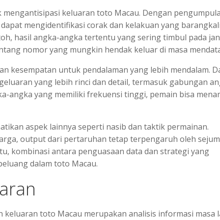
k mengantisipasi keluaran toto Macau. Dengan pengumpul
 dapat mengidentifikasi corak dan kelakuan yang barangkal
ntoh, hasil angka-angka tertentu yang sering timbul pada ja
entang nomor yang mungkin hendak keluar di masa mendat
kan kesempatan untuk pendalaman yang lebih mendalam. D
eluaran yang lebih rinci dan detail, termasuk gabungan a
-angka yang memiliki frekuensi tinggi, pemain bisa men
atikan aspek lainnya seperti nasib dan taktik permainan.
rga, output dari pertaruhan tetap terpengaruh oleh sejum
 itu, kombinasi antara penguasaan data dan strategi yang
eluang dalam toto Macau.
uaran
n keluaran toto Macau merupakan analisis informasi masa l