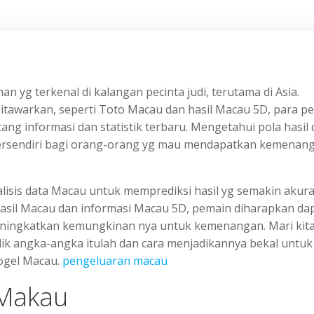
 yg terkenal di kalangan pecinta judi, terutama di Asia.
itawarkan, seperti Toto Macau dan hasil Macau 5D, para p
ang informasi dan statistik terbaru. Mengetahui pola hasil
ersendiri bagi orang-orang yg mau mendapatkan kemenan
alisis data Macau untuk memprediksi hasil yg semakin akura
sil Macau dan informasi Macau 5D, pemain diharapkan da
eningkatkan kemungkinan nya untuk kemenangan. Mari kit
alik angka-angka itulah dan cara menjadikannya bekal untuk
ogel Macau.
pengeluaran macau
 Makau