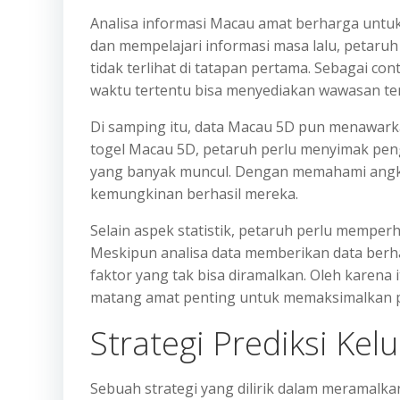
Analisa informasi Macau amat berharga untu
dan mempelajari informasi masa lalu, petaruh
tidak terlihat di tatapan pertama. Sebagai co
waktu tertentu bisa menyediakan wawasan t
Di samping itu, data Macau 5D pun menawar
togel Macau 5D, petaruh perlu menyimak peng
yang banyak muncul. Dengan memahami angka
kemungkinan berhasil mereka.
Selain aspek statistik, petaruh perlu memperh
Meskipun analisa data memberikan data berha
faktor yang tak bisa diramalkan. Oleh karena
matang amat penting untuk memaksimalkan p
Strategi Prediksi Kel
Sebuah strategi yang dilirik dalam meramalka