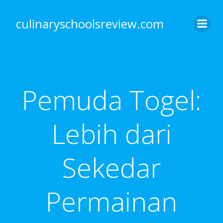
Skip
to
culinaryschoolsreview.com
content
Pemuda Togel:
Lebih dari
Sekedar
Permainan