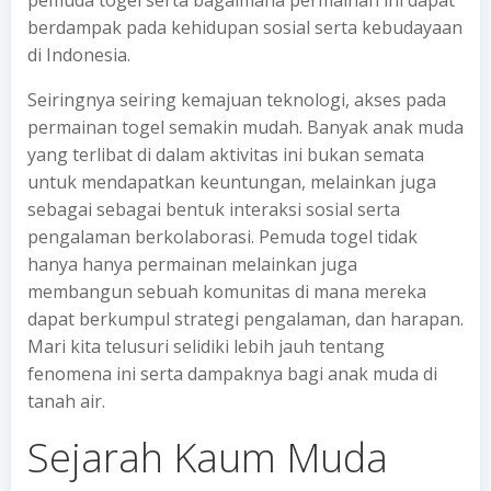
pemuda togel serta bagaimana permainan ini dapat
berdampak pada kehidupan sosial serta kebudayaan
di Indonesia.
Seiringnya seiring kemajuan teknologi, akses pada
permainan togel semakin mudah. Banyak anak muda
yang terlibat di dalam aktivitas ini bukan semata
untuk mendapatkan keuntungan, melainkan juga
sebagai sebagai bentuk interaksi sosial serta
pengalaman berkolaborasi. Pemuda togel tidak
hanya hanya permainan melainkan juga
membangun sebuah komunitas di mana mereka
dapat berkumpul strategi pengalaman, dan harapan.
Mari kita telusuri selidiki lebih jauh tentang
fenomena ini serta dampaknya bagi anak muda di
tanah air.
Sejarah Kaum Muda