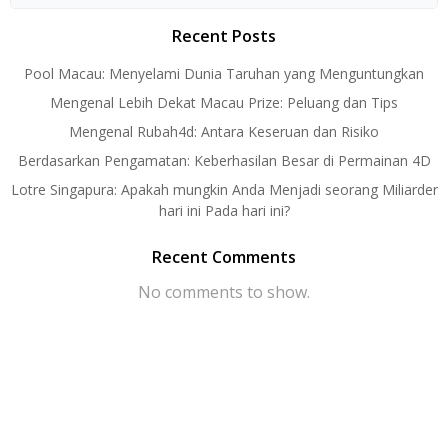
Recent Posts
Pool Macau: Menyelami Dunia Taruhan yang Menguntungkan
Mengenal Lebih Dekat Macau Prize: Peluang dan Tips
Mengenal Rubah4d: Antara Keseruan dan Risiko
Berdasarkan Pengamatan: Keberhasilan Besar di Permainan 4D
Lotre Singapura: Apakah mungkin Anda Menjadi seorang Miliarder
hari ini Pada hari ini?
Recent Comments
No comments to show.