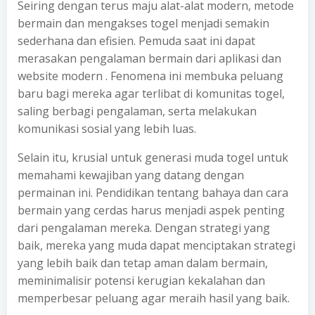
Seiring dengan terus maju alat-alat modern, metode
bermain dan mengakses togel menjadi semakin
sederhana dan efisien. Pemuda saat ini dapat
merasakan pengalaman bermain dari aplikasi dan
website modern . Fenomena ini membuka peluang
baru bagi mereka agar terlibat di komunitas togel,
saling berbagi pengalaman, serta melakukan
komunikasi sosial yang lebih luas.
Selain itu, krusial untuk generasi muda togel untuk
memahami kewajiban yang datang dengan
permainan ini. Pendidikan tentang bahaya dan cara
bermain yang cerdas harus menjadi aspek penting
dari pengalaman mereka. Dengan strategi yang
baik, mereka yang muda dapat menciptakan strategi
yang lebih baik dan tetap aman dalam bermain,
meminimalisir potensi kerugian kekalahan dan
memperbesar peluang agar meraih hasil yang baik.