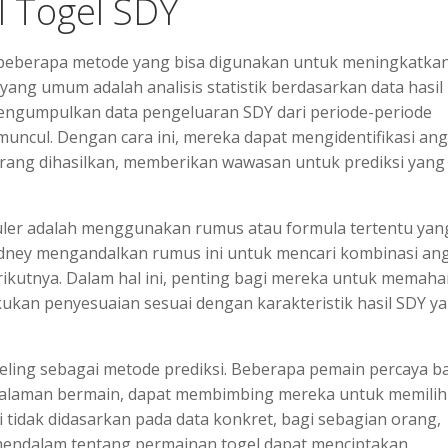
l Togel SDY
t beberapa metode yang bisa digunakan untuk meningkatka
yang umum adalah analisis statistik berdasarkan data hasil
engumpulkan data pengeluaran SDY dari periode-periode
ncul. Dengan cara ini, mereka dapat mengidentifikasi ang
rang dihasilkan, memberikan wawasan untuk prediksi yang 
populer adalah menggunakan rumus atau formula tertentu yan
 Sydney mengandalkan rumus ini untuk mencari kombinasi an
ikutnya. Dalam hal ini, penting bagi mereka untuk memaha
kukan penyesuaian sesuai dengan karakteristik hasil SDY y
feeling sebagai metode prediksi. Beberapa pemain percaya 
galaman bermain, dapat membimbing mereka untuk memilih
tidak didasarkan pada data konkret, bagi sebagian orang,
ndalam tentang permainan togel dapat menciptakan