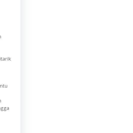
n
tarik
antu
n
ngga