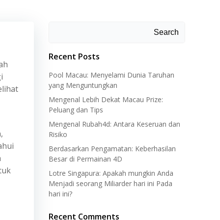
Search
Recent Posts
lah
Pool Macau: Menyelami Dunia Taruhan
i
yang Menguntungkan
lihat
Mengenal Lebih Dekat Macau Prize:
Peluang dan Tips
Mengenal Rubah4d: Antara Keseruan dan
,
Risiko
ahui
Berdasarkan Pengamatan: Keberhasilan
h
Besar di Permainan 4D
tuk
Lotre Singapura: Apakah mungkin Anda
Menjadi seorang Miliarder hari ini Pada
hari ini?
Recent Comments