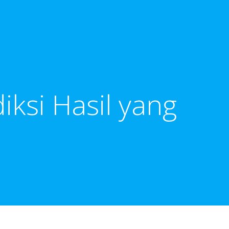
ksi Hasil yang