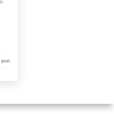
i.
r
 post