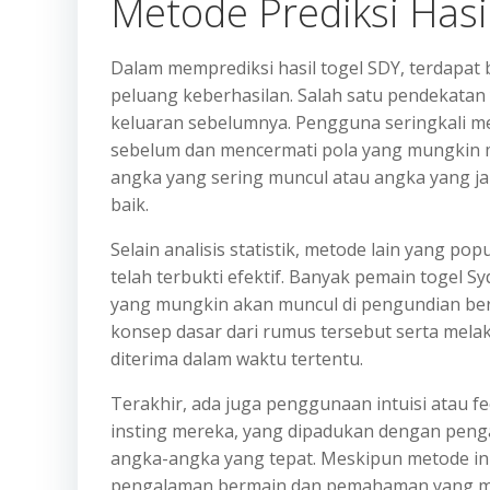
Metode Prediksi Hasi
Dalam memprediksi hasil togel SDY, terdapa
peluang keberhasilan. Salah satu pendekatan 
keluaran sebelumnya. Pengguna seringkali m
sebelum dan mencermati pola yang mungkin mu
angka yang sering muncul atau angka yang ja
baik.
Selain analisis statistik, metode lain yang 
telah terbukti efektif. Banyak pemain togel
yang mungkin akan muncul di pengundian ber
konsep dasar dari rumus tersebut serta mela
diterima dalam waktu tertentu.
Terakhir, ada juga penggunaan intuisi atau 
insting mereka, yang dipadukan dengan pen
angka-angka yang tepat. Meskipun metode ini 
pengalaman bermain dan pemahaman yang me