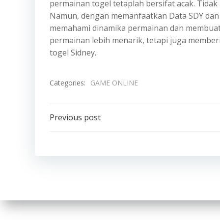
permainan togel tetaplah bersifat acak. Tid
Namun, dengan memanfaatkan Data SDY dan me
memahami dinamika permainan dan membuat ke
permainan lebih menarik, tetapi juga membe
togel Sidney.
Categories:
GAME ONLINE
Post
Previous post
navigation