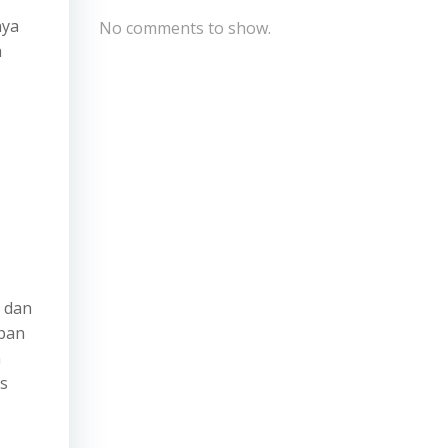
nya
No comments to show.
a
a dan
mpan
h
is