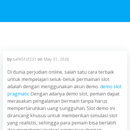
by
safASFsf231
on
May 31, 2026
Di dunia perjudian online, salah satu cara terbaik
untuk mempelajari seluk-beluk permainan slot
adalah dengan menggunakan akun demo.
demo slot
pragmatic
Dengan adanya demo slot, pemain dapat
merasakan pengalaman bermain tanpa harus
mempertaruhkan uang sungguhan. Slot demo ini
dirancang khusus untuk memberikan simulasi slot
yang realistis, sehingga para pemain bisa berlatih