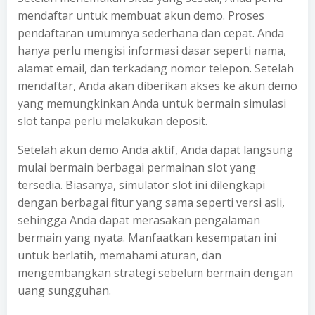
mendaftar untuk membuat akun demo. Proses
pendaftaran umumnya sederhana dan cepat. Anda
hanya perlu mengisi informasi dasar seperti nama,
alamat email, dan terkadang nomor telepon. Setelah
mendaftar, Anda akan diberikan akses ke akun demo
yang memungkinkan Anda untuk bermain simulasi
slot tanpa perlu melakukan deposit.
Setelah akun demo Anda aktif, Anda dapat langsung
mulai bermain berbagai permainan slot yang
tersedia. Biasanya, simulator slot ini dilengkapi
dengan berbagai fitur yang sama seperti versi asli,
sehingga Anda dapat merasakan pengalaman
bermain yang nyata. Manfaatkan kesempatan ini
untuk berlatih, memahami aturan, dan
mengembangkan strategi sebelum bermain dengan
uang sungguhan.