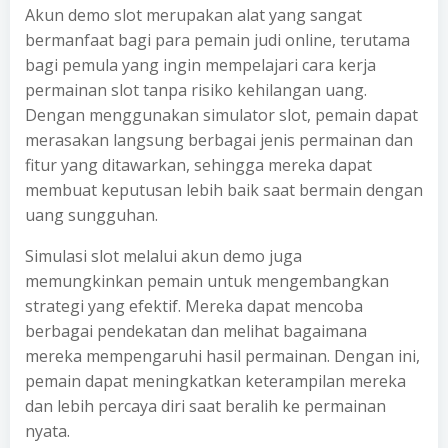
Akun demo slot merupakan alat yang sangat
bermanfaat bagi para pemain judi online, terutama
bagi pemula yang ingin mempelajari cara kerja
permainan slot tanpa risiko kehilangan uang.
Dengan menggunakan simulator slot, pemain dapat
merasakan langsung berbagai jenis permainan dan
fitur yang ditawarkan, sehingga mereka dapat
membuat keputusan lebih baik saat bermain dengan
uang sungguhan.
Simulasi slot melalui akun demo juga
memungkinkan pemain untuk mengembangkan
strategi yang efektif. Mereka dapat mencoba
berbagai pendekatan dan melihat bagaimana
mereka mempengaruhi hasil permainan. Dengan ini,
pemain dapat meningkatkan keterampilan mereka
dan lebih percaya diri saat beralih ke permainan
nyata.