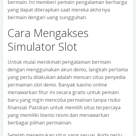
bermain. Ini memberi pemain pengalaman berharga
yang dapat diterapkan saat mereka akhirnya
bermain dengan uang sungguhan.
Cara Mengakses
Simulator Slot
Untuk mulai menikmati pengalaman bermain
dengan menggunakan akun demo, langkah pertama
yang perlu dilakukan adalah mencari situs penyedia
permainan slot demo. Banyak kasino online
menawarkan fitur ini secara gratis untuk pemain
baru yang ingin mencoba permainan tanpa risiko
finansial. Pastikan untuk memilih situs terpercaya
yang memiliki lisensi resmi dan menawarkan
berbagai pilihan permainan.
Setelah menemukan situs yang sesuai, Anda perlu