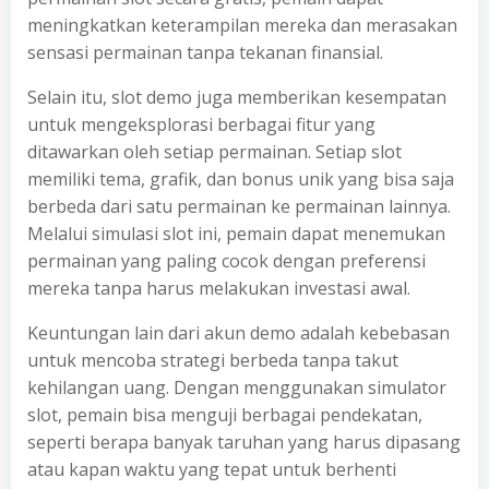
meningkatkan keterampilan mereka dan merasakan
sensasi permainan tanpa tekanan finansial.
Selain itu, slot demo juga memberikan kesempatan
untuk mengeksplorasi berbagai fitur yang
ditawarkan oleh setiap permainan. Setiap slot
memiliki tema, grafik, dan bonus unik yang bisa saja
berbeda dari satu permainan ke permainan lainnya.
Melalui simulasi slot ini, pemain dapat menemukan
permainan yang paling cocok dengan preferensi
mereka tanpa harus melakukan investasi awal.
Keuntungan lain dari akun demo adalah kebebasan
untuk mencoba strategi berbeda tanpa takut
kehilangan uang. Dengan menggunakan simulator
slot, pemain bisa menguji berbagai pendekatan,
seperti berapa banyak taruhan yang harus dipasang
atau kapan waktu yang tepat untuk berhenti