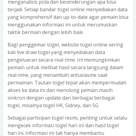
menganalisis pola dan kecenderungan apa bisa
terjadi. Setiap bandar togel online menyediakan data
yang komprehensif dan up-to-date agar pemain bisa
menggunakan informasi ini untuk merumuskan
taktik bermain dengan lebih baik.
Bagi penggemar togel, website togel online sering
kali live draw togel yang menyediakan data
pengeluaran secara real-time. Ini memungkinkan
pemain untuk melihat hasil secara langsung dalam
real-time, yang menambah antusiasme saat
permainan. Tautan togel tepat akan mempermudah
akses ke data ini dan menolong pemain masih
sinkron dengan update dari berbagai berbagai
togel, misalnya togel HK, Sidney, dan SG.
Sebagai partisipan togel resmi, penting untuk selalu
mengecek informasi togel hari ini dan hasil togel
hari ini. Informasi ini tak hanya membantu