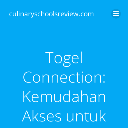
Skip
to
culinaryschoolsreview.com
content
Togel
Connection:
Kemudahan
Akses untuk