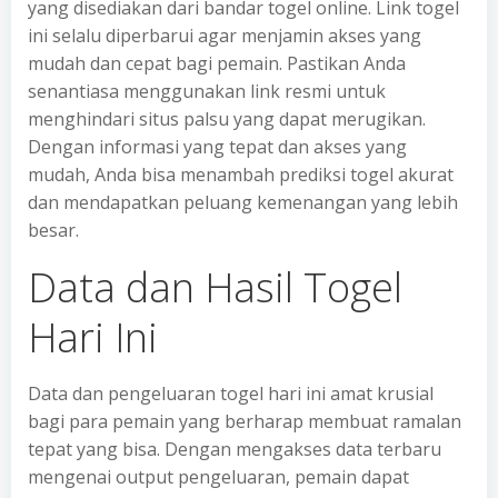
yang disediakan dari bandar togel online. Link togel
ini selalu diperbarui agar menjamin akses yang
mudah dan cepat bagi pemain. Pastikan Anda
senantiasa menggunakan link resmi untuk
menghindari situs palsu yang dapat merugikan.
Dengan informasi yang tepat dan akses yang
mudah, Anda bisa menambah prediksi togel akurat
dan mendapatkan peluang kemenangan yang lebih
besar.
Data dan Hasil Togel
Hari Ini
Data dan pengeluaran togel hari ini amat krusial
bagi para pemain yang berharap membuat ramalan
tepat yang bisa. Dengan mengakses data terbaru
mengenai output pengeluaran, pemain dapat