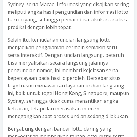
Sydney, serta Macao. Informasi yang disajikan sering
meliputi angka hasil pengundian dan informasi lotto
hari ini yang, sehingga pemain bisa lakukan analisis
prediksi dengan lebih tepat.
Selain itu, kemudahan undian langsung lotto
menjadikan pengalaman bermain semakin seru
serta interaktif. Dengan undian langsung, petaruh
bisa menyaksikan secara langsung jalannya
pengundian nomor, ini memberi kejelasan serta
kepercayaan pada hasil diperoleh. Bersebar situs
togel resmi menawarkan layanan undian langsung
ini, baik untuk togel Hong Kong, Singapore, maupun
Sydney, sehingga tidak cuma menantikan angka
keluaran, tetapi dan merasakan momen
menegangkan saat proses undian sedang dilakukan.
Bergabung dengan bandar lotto daring yang
menyediakan memberikan tautan lotto resmi serta