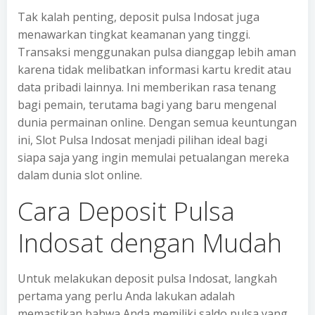
Tak kalah penting, deposit pulsa Indosat juga
menawarkan tingkat keamanan yang tinggi.
Transaksi menggunakan pulsa dianggap lebih aman
karena tidak melibatkan informasi kartu kredit atau
data pribadi lainnya. Ini memberikan rasa tenang
bagi pemain, terutama bagi yang baru mengenal
dunia permainan online. Dengan semua keuntungan
ini, Slot Pulsa Indosat menjadi pilihan ideal bagi
siapa saja yang ingin memulai petualangan mereka
dalam dunia slot online.
Cara Deposit Pulsa
Indosat dengan Mudah
Untuk melakukan deposit pulsa Indosat, langkah
pertama yang perlu Anda lakukan adalah
memastikan bahwa Anda memiliki saldo pulsa yang