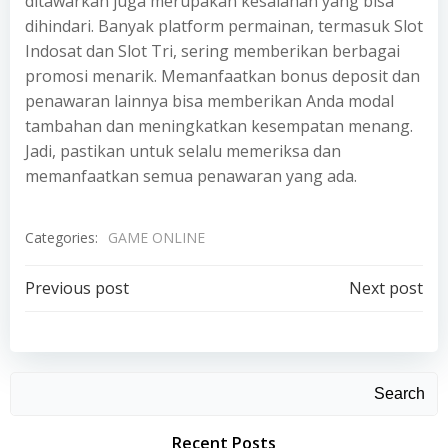
ditawarkan juga merupakan kesalahan yang bisa
dihindari. Banyak platform permainan, termasuk Slot
Indosat dan Slot Tri, sering memberikan berbagai
promosi menarik. Memanfaatkan bonus deposit dan
penawaran lainnya bisa memberikan Anda modal
tambahan dan meningkatkan kesempatan menang.
Jadi, pastikan untuk selalu memeriksa dan
memanfaatkan semua penawaran yang ada.
Categories:
GAME ONLINE
Post
Post
Previous post
Next post
navigation
navigation
Search
Recent Posts