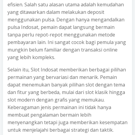
efisien. Salah satu alasan utama adalah kemudahan
yang ditawarkan dalam melakukan deposit
menggunakan pulsa. Dengan hanya mengandalkan
pulsa Indosat, pemain dapat langsung bermain
tanpa perlu repot-repot menggunakan metode
pembayaran lain. Ini sangat cocok bagi pemula yang
mungkin belum familiar dengan transaksi online
yang lebih kompleks.
Selain itu, Slot Indosat memberikan berbagai pilihan
permainan yang bervariasi dan menarik. Pemain
dapat menemukan banyak pilihan slot dengan tema
dan fitur yang berbeda, mulai dari slot klasik hingga
slot modern dengan grafis yang memukau.
Keberagaman jenis permainan ini tidak hanya
membuat pengalaman bermain lebih
menyenangkan tetapi juga memberikan kesempatan
untuk menjelajahi berbagai strategi dan taktik.