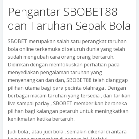
Pengantar SBOBET88
dan Taruhan Sepak Bola
SBOBET merupakan salah satu perangkat taruhan
bola online terkemuka di seluruh dunia yang telah
sudah mengubah cara orang orang bertaruh.
Didirikan dengan memfokuskan perhatian pada
menyediakan pengalaman taruhan yang
menyenangkan dan dan, SBOBET88 telah dianggap
pilihan utama bagi para pecinta olahraga . Dengan
berbagai macam taruhan yang tersedia , dari tarikan
live sampai parlay , SBOBET memberikan beraneka
pilihan bagi kalangan petaruh untuk meningkatkan
kenikmatan ketika bertaruh .
Judi bola , atau judi bola , semakin dikenal di antara