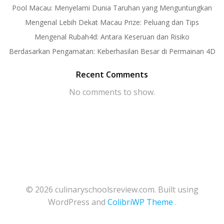
Pool Macau: Menyelami Dunia Taruhan yang Menguntungkan
Mengenal Lebih Dekat Macau Prize: Peluang dan Tips
Mengenal Rubah4d: Antara Keseruan dan Risiko
Berdasarkan Pengamatan: Keberhasilan Besar di Permainan 4D
Recent Comments
No comments to show.
© 2026 culinaryschoolsreview.com. Built using
WordPress and
ColibriWP Theme
.