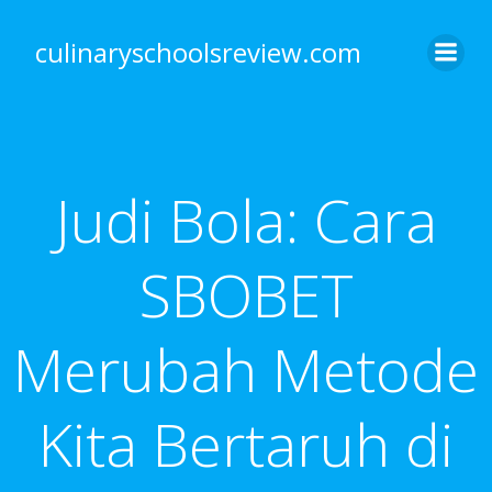
Skip
to
culinaryschoolsreview.com
content
Judi Bola: Cara
SBOBET
Merubah Metode
Kita Bertaruh di