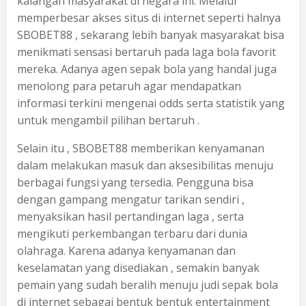
kalangan masyarakat di negara ini. Melalui
memperbesar akses situs di internet seperti halnya
SBOBET88 , sekarang lebih banyak masyarakat bisa
menikmati sensasi bertaruh pada laga bola favorit
mereka. Adanya agen sepak bola yang handal juga
menolong para petaruh agar mendapatkan
informasi terkini mengenai odds serta statistik yang
untuk mengambil pilihan bertaruh .
Selain itu , SBOBET88 memberikan kenyamanan
dalam melakukan masuk dan aksesibilitas menuju
berbagai fungsi yang tersedia. Pengguna bisa
dengan gampang mengatur tarikan sendiri ,
menyaksikan hasil pertandingan laga , serta
mengikuti perkembangan terbaru dari dunia
olahraga. Karena adanya kenyamanan dan
keselamatan yang disediakan , semakin banyak
pemain yang sudah beralih menuju judi sepak bola
di internet sebagai bentuk bentuk entertainment