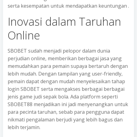
serta kesempatan untuk mendapatkan keuntungan .
Inovasi dalam Taruhan
Online
SBOBET sudah menjadi pelopor dalam dunia
perjudian online, memberikan berbagai jasa yang
memudahkan para pemain supaya bertaruh dengan
lebih mudah. Dengan tampilan yang user-friendly,
pemain dapat dengan mudah menyelesaikan tahap
login SBOBET serta mengakses berbagai berbagai
jenis game judi sepak bola. Ada platform seperti
SBOBET88 menjadikan ini jadi menyenangkan untuk
para pecinta taruhan, sebab para pengguna dapat
nikmati pengalaman berjudi yang lebih bagus dan
lebih terjamin.