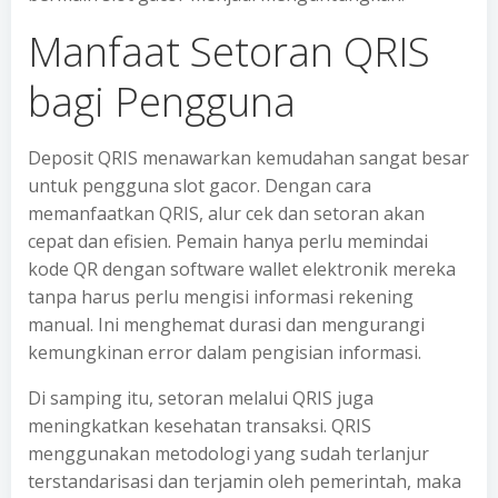
Manfaat Setoran QRIS
bagi Pengguna
Deposit QRIS menawarkan kemudahan sangat besar
untuk pengguna slot gacor. Dengan cara
memanfaatkan QRIS, alur cek dan setoran akan
cepat dan efisien. Pemain hanya perlu memindai
kode QR dengan software wallet elektronik mereka
tanpa harus perlu mengisi informasi rekening
manual. Ini menghemat durasi dan mengurangi
kemungkinan error dalam pengisian informasi.
Di samping itu, setoran melalui QRIS juga
meningkatkan kesehatan transaksi. QRIS
menggunakan metodologi yang sudah terlanjur
terstandarisasi dan terjamin oleh pemerintah, maka