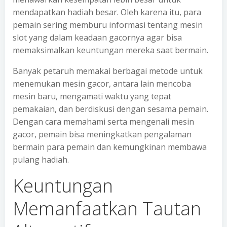
mendapatkan hadiah besar. Oleh karena itu, para
pemain sering memburu informasi tentang mesin
slot yang dalam keadaan gacornya agar bisa
memaksimalkan keuntungan mereka saat bermain.
Banyak petaruh memakai berbagai metode untuk
menemukan mesin gacor, antara lain mencoba
mesin baru, mengamati waktu yang tepat
pemakaian, dan berdiskusi dengan sesama pemain.
Dengan cara memahami serta mengenali mesin
gacor, pemain bisa meningkatkan pengalaman
bermain para pemain dan kemungkinan membawa
pulang hadiah.
Keuntungan
Memanfaatkan Tautan