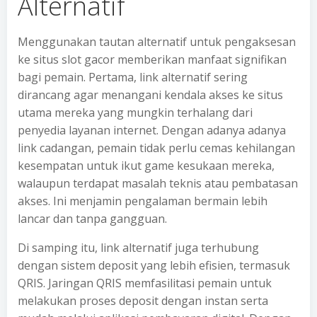
Alternatif
Menggunakan tautan alternatif untuk pengaksesan
ke situs slot gacor memberikan manfaat signifikan
bagi pemain. Pertama, link alternatif sering
dirancang agar menangani kendala akses ke situs
utama mereka yang mungkin terhalang dari
penyedia layanan internet. Dengan adanya adanya
link cadangan, pemain tidak perlu cemas kehilangan
kesempatan untuk ikut game kesukaan mereka,
walaupun terdapat masalah teknis atau pembatasan
akses. Ini menjamin pengalaman bermain lebih
lancar dan tanpa gangguan.
Di samping itu, link alternatif juga terhubung
dengan sistem deposit yang lebih efisien, termasuk
QRIS. Jaringan QRIS memfasilitasi pemain untuk
melakukan proses deposit dengan instan serta