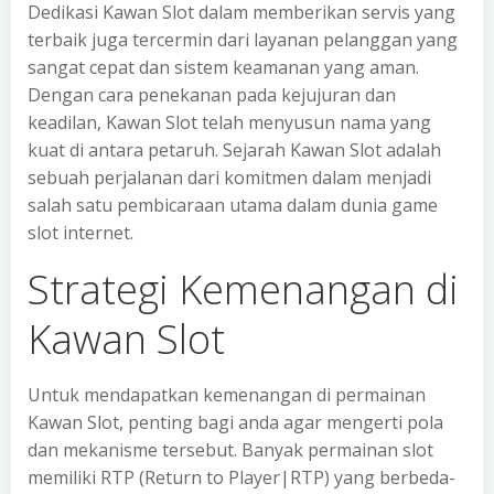
Dedikasi Kawan Slot dalam memberikan servis yang
terbaik juga tercermin dari layanan pelanggan yang
sangat cepat dan sistem keamanan yang aman.
Dengan cara penekanan pada kejujuran dan
keadilan, Kawan Slot telah menyusun nama yang
kuat di antara petaruh. Sejarah Kawan Slot adalah
sebuah perjalanan dari komitmen dalam menjadi
salah satu pembicaraan utama dalam dunia game
slot internet.
Strategi Kemenangan di
Kawan Slot
Untuk mendapatkan kemenangan di permainan
Kawan Slot, penting bagi anda agar mengerti pola
dan mekanisme tersebut. Banyak permainan slot
memiliki RTP (Return to Player|RTP) yang berbeda-