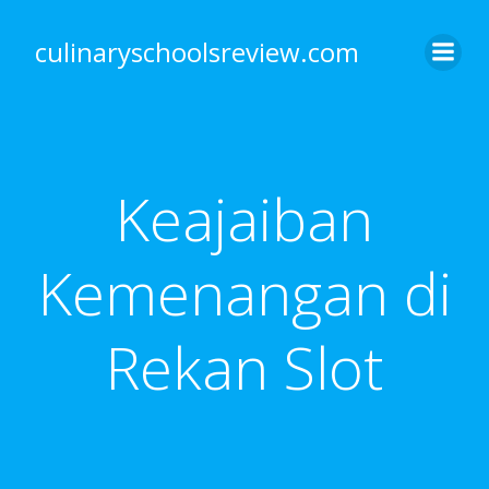
Skip
to
culinaryschoolsreview.com
content
Keajaiban
Kemenangan di
Rekan Slot