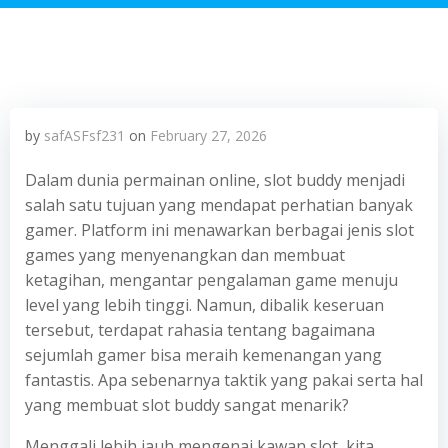
by
safASFsf231
on
February 27, 2026
Dalam dunia permainan online, slot buddy menjadi
salah satu tujuan yang mendapat perhatian banyak
gamer. Platform ini menawarkan berbagai jenis slot
games yang menyenangkan dan membuat
ketagihan, mengantar pengalaman game menuju
level yang lebih tinggi. Namun, dibalik keseruan
tersebut, terdapat rahasia tentang bagaimana
sejumlah gamer bisa meraih kemenangan yang
fantastis. Apa sebenarnya taktik yang pakai serta hal
yang membuat slot buddy sangat menarik?
Menggali lebih jauh mengenai kawan slot, kita