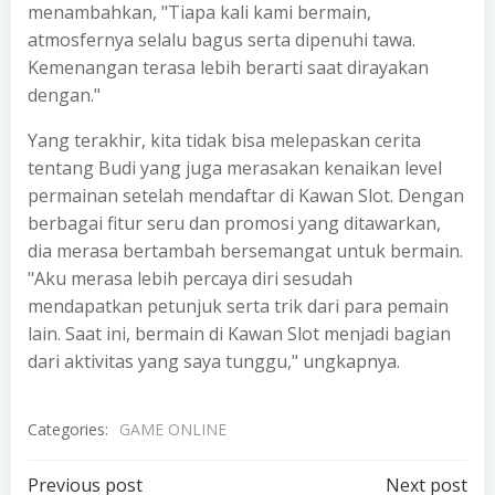
menambahkan, "Tiapa kali kami bermain,
atmosfernya selalu bagus serta dipenuhi tawa.
Kemenangan terasa lebih berarti saat dirayakan
dengan."
Yang terakhir, kita tidak bisa melepaskan cerita
tentang Budi yang juga merasakan kenaikan level
permainan setelah mendaftar di Kawan Slot. Dengan
berbagai fitur seru dan promosi yang ditawarkan,
dia merasa bertambah bersemangat untuk bermain.
"Aku merasa lebih percaya diri sesudah
mendapatkan petunjuk serta trik dari para pemain
lain. Saat ini, bermain di Kawan Slot menjadi bagian
dari aktivitas yang saya tunggu," ungkapnya.
Categories:
GAME ONLINE
Previous post
Next post