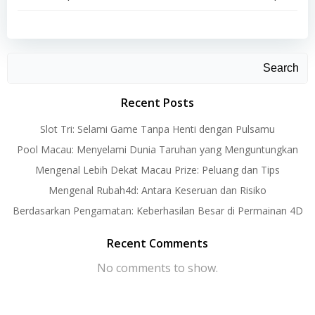
Post
Post
navigation
navigation
Search
Recent Posts
Slot Tri: Selami Game Tanpa Henti dengan Pulsamu
Pool Macau: Menyelami Dunia Taruhan yang Menguntungkan
Mengenal Lebih Dekat Macau Prize: Peluang dan Tips
Mengenal Rubah4d: Antara Keseruan dan Risiko
Berdasarkan Pengamatan: Keberhasilan Besar di Permainan 4D
Recent Comments
No comments to show.