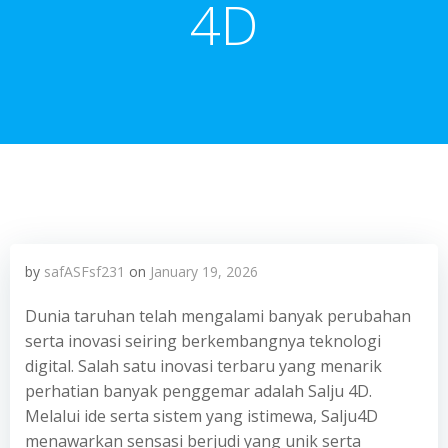
4D
by
safASFsf231
on
January 19, 2026
Dunia taruhan telah mengalami banyak perubahan
serta inovasi seiring berkembangnya teknologi
digital. Salah satu inovasi terbaru yang menarik
perhatian banyak penggemar adalah Salju 4D.
Melalui ide serta sistem yang istimewa, Salju4D
menawarkan sensasi berjudi yang unik serta