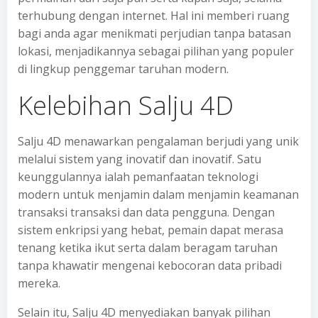
terhubung dengan internet. Hal ini memberi ruang
bagi anda agar menikmati perjudian tanpa batasan
lokasi, menjadikannya sebagai pilihan yang populer
di lingkup penggemar taruhan modern.
Kelebihan Salju 4D
Salju 4D menawarkan pengalaman berjudi yang unik
melalui sistem yang inovatif dan inovatif. Satu
keunggulannya ialah pemanfaatan teknologi
modern untuk menjamin dalam menjamin keamanan
transaksi transaksi dan data pengguna. Dengan
sistem enkripsi yang hebat, pemain dapat merasa
tenang ketika ikut serta dalam beragam taruhan
tanpa khawatir mengenai kebocoran data pribadi
mereka.
Selain itu, Salju 4D menyediakan banyak pilihan