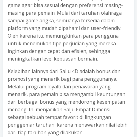
game agar bisa sesuai dengan preferensi masing-
masing para pemain. Mulai dari taruhan olahraga
sampai game angka, semuanya tersedia dalam
platform yang mudah dipahami dan user-friendly.
Oleh karena itu, memungkinkan para pengguna
untuk menemukan tipe perjudian yang mereka
inginkan dengan cepat dan efisien, sehingga
meningkatkan level kepuasan bermain.
Kelebihan lainnya dari Salju 4D adalah bonus dan
promosi yang menarik bagi para penggunanya.
Melalui program loyalti dan penawaran yang
menarik, para pemain bisa mengambil keuntungan
dari berbagai bonus yang mendorong kesempatan
menang. Ini menjadikan Salju Empat Dimensi
sebagai sebuah tempat favorit di lingkungan
penggemar taruhan, karena menawarkan nilai lebih
dari tiap taruhan yang dilakukan.