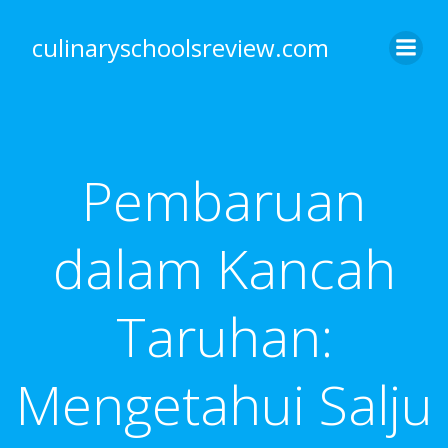
Skip
to
culinaryschoolsreview.com
content
Pembaruan
dalam Kancah
Taruhan:
Mengetahui Salju