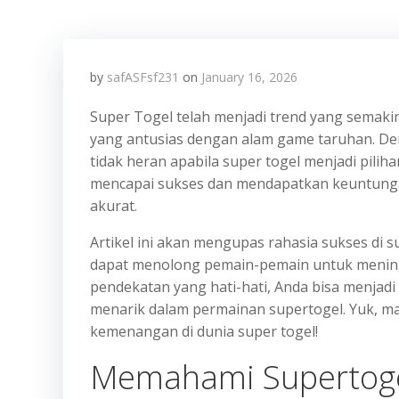
by
safASFsf231
on
January 16, 2026
Super Togel telah menjadi trend yang semakin
yang antusias dengan alam game taruhan. De
tidak heran apabila super togel menjadi pili
mencapai sukses dan mendapatkan keuntungan
akurat.
Artikel ini akan mengupas rahasia sukses di 
dapat menolong pemain-pemain untuk mening
pendekatan yang hati-hati, Anda bisa menjad
menarik dalam permainan supertogel. Yuk, ma
kemenangan di dunia super togel!
Memahami Supertog