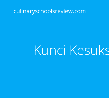
Skip
to
culinaryschoolsreview.com
content
Kunci Kesuks