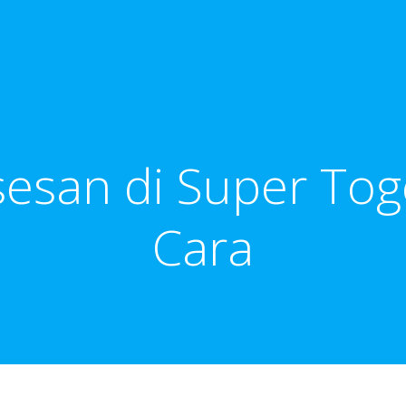
esan di Super Tog
Cara