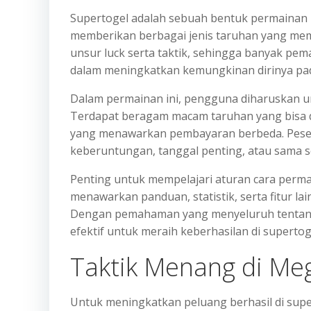
Supertogel adalah sebuah bentuk permainan l
memberikan berbagai jenis taruhan yang mem
unsur luck serta taktik, sehingga banyak pe
dalam meningkatkan kemungkinan dirinya pad
Dalam permainan ini, pengguna diharuskan u
Terdapat beragam macam taruhan yang bisa di
yang menawarkan pembayaran berbeda. Pes
keberuntungan, tanggal penting, atau sama se
Penting untuk mempelajari aturan cara permai
menawarkan panduan, statistik, serta fitur 
Dengan pemahaman yang menyeluruh tentang 
efektif untuk meraih keberhasilan di supertog
Taktik Menang di Me
Untuk meningkatkan peluang berhasil di sup