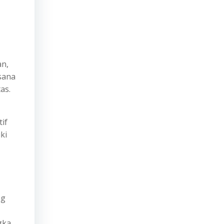
an,
sana
as.
if
ki
ng
gka