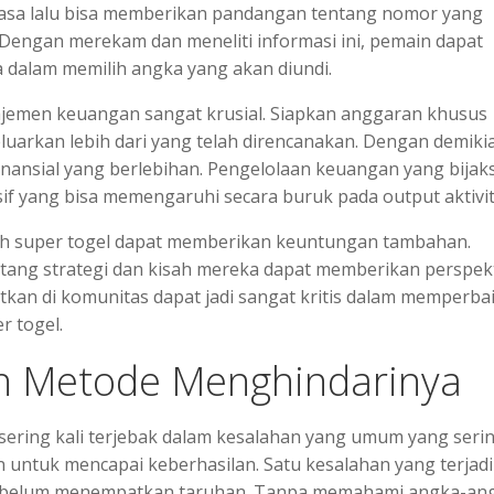
i masa lalu bisa memberikan pandangan tentang nomor yang
 Dengan merekam dan meneliti informasi ini, pemain dapat
a dalam memilih angka yang akan diundi.
najemen keuangan sangat krusial. Siapkan anggaran khusus
uarkan lebih dari yang telah direncanakan. Dengan demiki
inansial yang berlebihan. Pengelolaan keuangan yang bijak
sif yang bisa memengaruhi secara buruk pada output aktivit
ruh super togel dapat memberikan keuntungan tambahan.
tang strategi dan kisah mereka dapat memberikan perspekt
satkan di komunitas dapat jadi sangat kritis dalam memperbai
 togel.
 Metode Menghindarinya
sering kali terjebak dalam kesalahan yang umum yang seri
untuk mencapai keberhasilan. Satu kesalahan yang terjadi
n sebelum menempatkan taruhan. Tanpa memahami angka-an