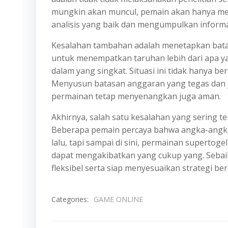
mungkin akan muncul, pemain akan hanya meng
analisis yang baik dan mengumpulkan inform
Kesalahan tambahan adalah menetapkan bata
untuk menempatkan taruhan lebih dari apa 
dalam yang singkat. Situasi ini tidak hanya b
Menyusun batasan anggaran yang tegas dan j
permainan tetap menyenangkan juga aman.
Akhirnya, salah satu kesalahan yang sering t
Beberapa pemain percaya bahwa angka-angka
lalu, tapi sampai di sini, permainan supertoge
dapat mengakibatkan yang cukup yang. Sebaikn
fleksibel serta siap menyesuaikan strategi be
Categories:
GAME ONLINE