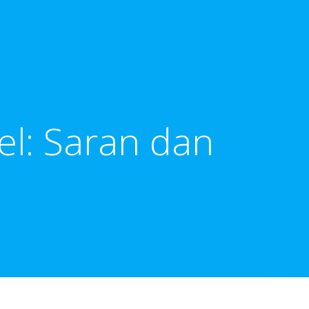
el: Saran dan