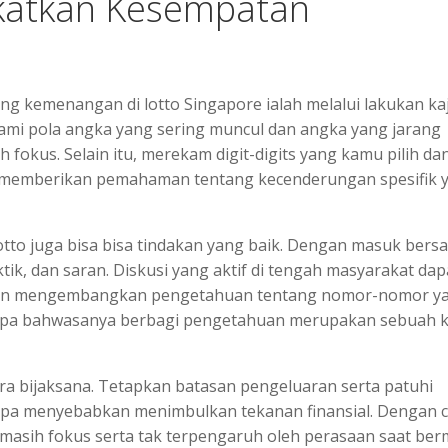
katkan Kesempatan
g kemenangan di lotto Singapore ialah melalui lakukan ka
ami pola angka yang sering muncul dan angka yang jarang
 fokus. Selain itu, merekam digit-digits yang kamu pilih da
 memberikan pemahaman tentang kecenderungan spesifik 
otto juga bisa bisa tindakan yang baik. Dengan masuk bers
ktik, dan saran. Diskusi yang aktif di tengah masyarakat dap
dan mengembangkan pengetahuan tentang nomor-nomor y
upa bahwasanya berbagi pengetahuan merupakan sebuah k
ra bijaksana. Tetapkan batasan pengeluaran serta patuhi
npa menyebabkan menimbulkan tekanan finansial. Dengan 
 masih fokus serta tak terpengaruh oleh perasaan saat ber