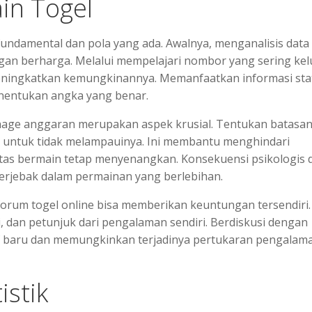
in Togel
fundamental dan pola yang ada. Awalnya, menganalisis data 
n berharga. Melalui mempelajari nombor yang sering kel
ningkatkan kemungkinannya. Memanfaatkan informasi stat
entukan angka yang benar.
nage anggaran merupakan aspek krusial. Tentukan batasa
n untuk tidak melampauinya. Ini membantu menghindari
itas bermain tetap menyenangkan. Konsekuensi psikologis d
 terjebak dalam permainan yang berlebihan.
forum togel online bisa memberikan keuntungan tersendiri.
gi, dan petunjuk dari pengalaman sendiri. Berdiskusi dengan
f baru dan memungkinkan terjadinya pertukaran pengalam
istik