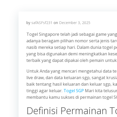
by
safASFsf231
on
December 3, 2025
Togel Singapore telah jadi sebagai game yang
adanya beragam pilihan nomor serta jenis ta
nasib mereka setiap hari. Dalam dunia togel p
yang bisa digunakan demi meningkatkan kese
terbaik yang dapat dipakai oleh pemain untu
Untuk Anda yang mencari mengetahui data teru
live draw, dan data keluaran sgp, sangat kru
baik tentang hasil keluaran dan keluar sgp
tinggi agar keluar.
Togel SGP
Mari kita telus
membantu kamu sukses di permainan togel SG
Definisi Permainan T