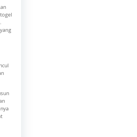
kan
 togel
.
 yang
ncul
an
usun
an
anya
at