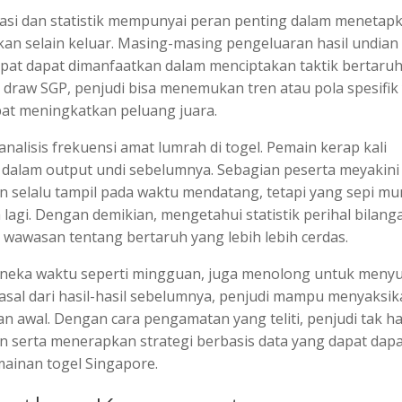
asi dan statistik mempunyai peran penting dalam menetap
kan selain keluar. Masing-masing pengeluaran hasil undian
apat dapat dimanfaatkan dalam menciptakan taktik bertaruh
 draw SGP, penjudi bisa menemukan tren atau pola spesifik
pat meningkatkan peluang juara.
alisis frekuensi amat lumrah di togel. Pemain kerap kali
alam output undi sebelumnya. Sebagian peserta meyakini
selalu tampil pada waktu mendatang, tetapi yang sepi mu
agi. Dengan demikian, mengetahui statistik perihal bilang
awasan tentang bertaruh yang lebih lebih cerdas.
aneka waktu seperti mingguan, juga menolong untuk meny
sal dari hasil-hasil sebelumnya, penjudi mampu menyaksik
n awal. Dengan cara pengamatan yang teliti, penjudi tak h
n serta menerapkan strategi berbasis data yang dapat dap
mainan togel Singapore.