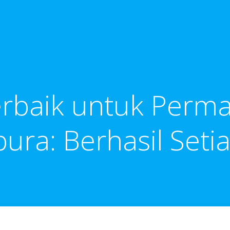
erbaik untuk Perm
ura: Berhasil Seti