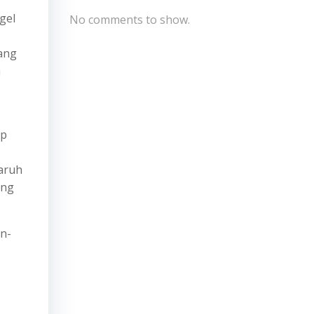
gel
No comments to show.
ang
h
ap
aruh
ing
in-