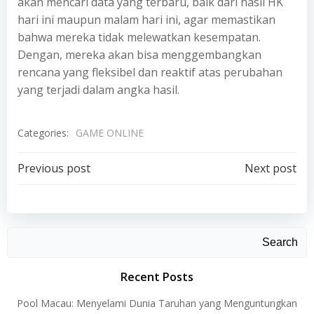
akan mencari data yang terbaru, baik dari hasil HK
hari ini maupun malam hari ini, agar memastikan
bahwa mereka tidak melewatkan kesempatan.
Dengan, mereka akan bisa menggembangkan
rencana yang fleksibel dan reaktif atas perubahan
yang terjadi dalam angka hasil.
Categories:
GAME ONLINE
Post
Post
Previous post
Next post
navigation
navigation
Search
Recent Posts
Pool Macau: Menyelami Dunia Taruhan yang Menguntungkan