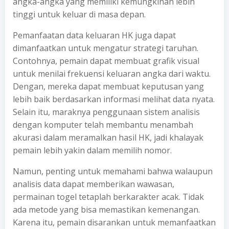
angka-angka yang memiliki kemungkinan lebih
tinggi untuk keluar di masa depan.
Pemanfaatan data keluaran HK juga dapat
dimanfaatkan untuk mengatur strategi taruhan.
Contohnya, pemain dapat membuat grafik visual
untuk menilai frekuensi keluaran angka dari waktu.
Dengan, mereka dapat membuat keputusan yang
lebih baik berdasarkan informasi melihat data nyata.
Selain itu, maraknya penggunaan sistem analisis
dengan komputer telah membantu menambah
akurasi dalam meramalkan hasil HK, jadi khalayak
pemain lebih yakin dalam memilih nomor.
Namun, penting untuk memahami bahwa walaupun
analisis data dapat memberikan wawasan,
permainan togel tetaplah berkarakter acak. Tidak
ada metode yang bisa memastikan kemenangan.
Karena itu, pemain disarankan untuk memanfaatkan