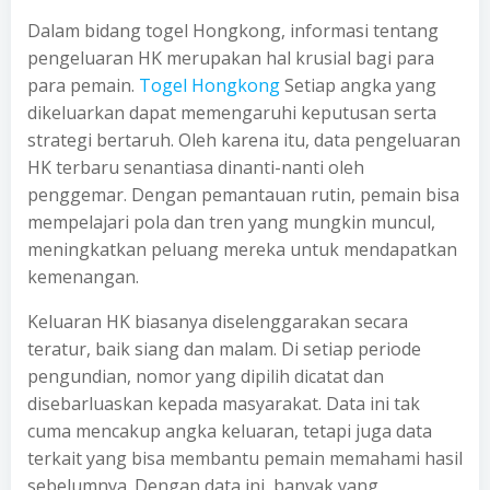
Dalam bidang togel Hongkong, informasi tentang
pengeluaran HK merupakan hal krusial bagi para
para pemain.
Togel Hongkong
Setiap angka yang
dikeluarkan dapat memengaruhi keputusan serta
strategi bertaruh. Oleh karena itu, data pengeluaran
HK terbaru senantiasa dinanti-nanti oleh
penggemar. Dengan pemantauan rutin, pemain bisa
mempelajari pola dan tren yang mungkin muncul,
meningkatkan peluang mereka untuk mendapatkan
kemenangan.
Keluaran HK biasanya diselenggarakan secara
teratur, baik siang dan malam. Di setiap periode
pengundian, nomor yang dipilih dicatat dan
disebarluaskan kepada masyarakat. Data ini tak
cuma mencakup angka keluaran, tetapi juga data
terkait yang bisa membantu pemain memahami hasil
sebelumnya. Dengan data ini, banyak yang