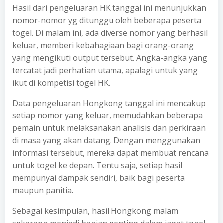
Hasil dari pengeluaran HK tanggal ini menunjukkan
nomor-nomor yg ditunggu oleh beberapa peserta
togel. Di malam ini, ada diverse nomor yang berhasil
keluar, memberi kebahagiaan bagi orang-orang
yang mengikuti output tersebut. Angka-angka yang
tercatat jadi perhatian utama, apalagi untuk yang
ikut di kompetisi togel HK.
Data pengeluaran Hongkong tanggal ini mencakup
setiap nomor yang keluar, memudahkan beberapa
pemain untuk melaksanakan analisis dan perkiraan
di masa yang akan datang. Dengan menggunakan
informasi tersebut, mereka dapat membuat rencana
untuk togel ke depan. Tentu saja, setiap hasil
mempunyai dampak sendiri, baik bagi peserta
maupun panitia.
Sebagai kesimpulan, hasil Hongkong malam