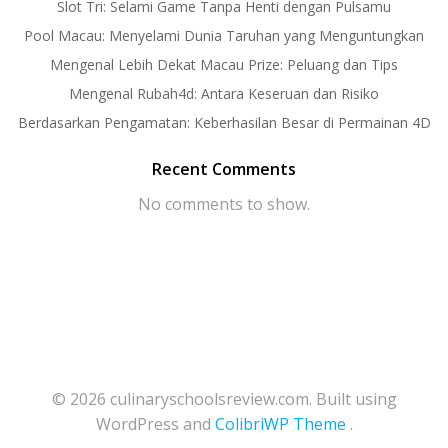
Slot Tri: Selami Game Tanpa Henti dengan Pulsamu
Pool Macau: Menyelami Dunia Taruhan yang Menguntungkan
Mengenal Lebih Dekat Macau Prize: Peluang dan Tips
Mengenal Rubah4d: Antara Keseruan dan Risiko
Berdasarkan Pengamatan: Keberhasilan Besar di Permainan 4D
Recent Comments
No comments to show.
© 2026 culinaryschoolsreview.com. Built using
WordPress and
ColibriWP Theme
.