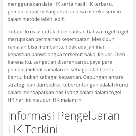
menggunakan data HK serta hasil HK terbaru,
pemain dapat melanjutkan analisa mereka sendiri
dalam metode lebih lebih.
Tetapi, krusial untuk diperhatikan bahwa togel togel
merupakan permainan kesempatan. Meskipun
ramalan bisa membantu, tidak ada jaminan
kepastian bahwa angka tersebut bakal keluar. Oleh
karena itu, sangatlah disarankan supaya para
pemain melihat ramalan ini sebagai alat bantu
bantu, bukan sebagai kepastian. Gabungan antara
strategi dan dan sedikit keberuntungan adalah kunci
dalam mendapatkan hasil yang dalam dalam togel
HK hari ini maupun HK malam ini.
Informasi Pengeluaran
HK Terkini