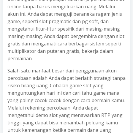
online tanpa harus mengeluarkan uang. Melalui
akun ini, Anda dapat menguji beraneka ragam jenis
game, seperti slot pragmatic dan pg soft, dan
mengetahui fitur-fitur spesifik dari masing-masing
masing-masing. Anda dapat bergembira dengan slot
gratis dan mengamati cara berbagai sistem seperti
multiplikator dan putaran gratis, bekerja dalam
permainan.
Salah satu manfaat besar dari penggunaan akun
percobaan adalah Anda dapat berlatih strategi tanpa
risiko hilang uang. Cobalah game slot yang
menguntungkan hari ini dan cari tahu game mana
yang paling cocok cocok dengan cara bermain kamu.
Melalui rekening percobaan, Anda dapat
mengetahui demo slot yang menawarkan RTP yang
tinggi, yang dapat bisa menambah peluang kamu
untuk kemenangan ketika bermain dana uang