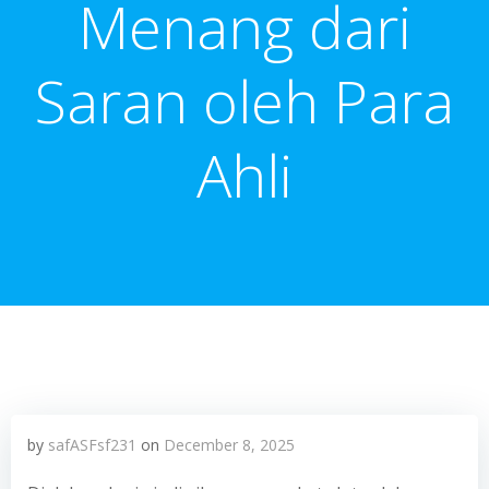
Menang dari
Saran oleh Para
Ahli
by
safASFsf231
on
December 8, 2025