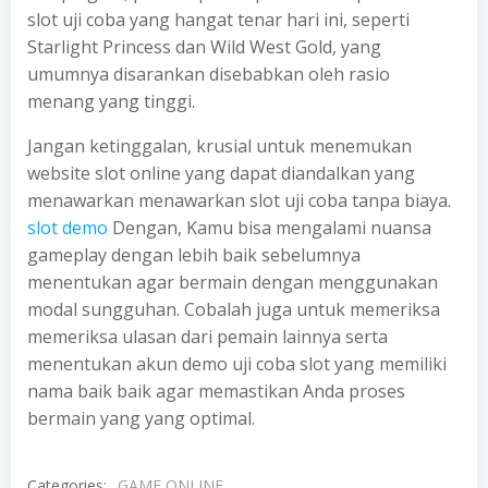
slot uji coba yang hangat tenar hari ini, seperti
Starlight Princess dan Wild West Gold, yang
umumnya disarankan disebabkan oleh rasio
menang yang tinggi.
Jangan ketinggalan, krusial untuk menemukan
website slot online yang dapat diandalkan yang
menawarkan menawarkan slot uji coba tanpa biaya.
slot demo
Dengan, Kamu bisa mengalami nuansa
gameplay dengan lebih baik sebelumnya
menentukan agar bermain dengan menggunakan
modal sungguhan. Cobalah juga untuk memeriksa
memeriksa ulasan dari pemain lainnya serta
menentukan akun demo uji coba slot yang memiliki
nama baik baik agar memastikan Anda proses
bermain yang yang optimal.
Categories:
GAME ONLINE