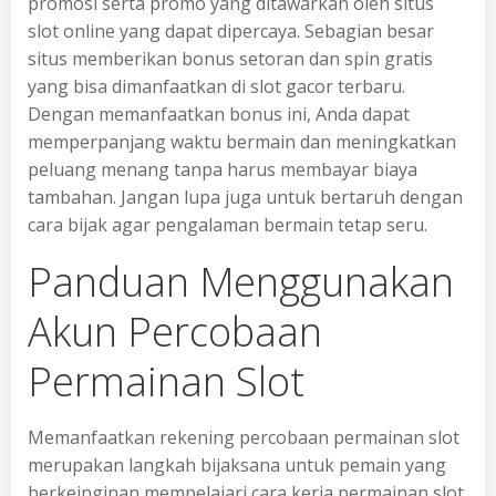
promosi serta promo yang ditawarkan oleh situs
slot online yang dapat dipercaya. Sebagian besar
situs memberikan bonus setoran dan spin gratis
yang bisa dimanfaatkan di slot gacor terbaru.
Dengan memanfaatkan bonus ini, Anda dapat
memperpanjang waktu bermain dan meningkatkan
peluang menang tanpa harus membayar biaya
tambahan. Jangan lupa juga untuk bertaruh dengan
cara bijak agar pengalaman bermain tetap seru.
Panduan Menggunakan
Akun Percobaan
Permainan Slot
Memanfaatkan rekening percobaan permainan slot
merupakan langkah bijaksana untuk pemain yang
berkeinginan mempelajari cara kerja permainan slot