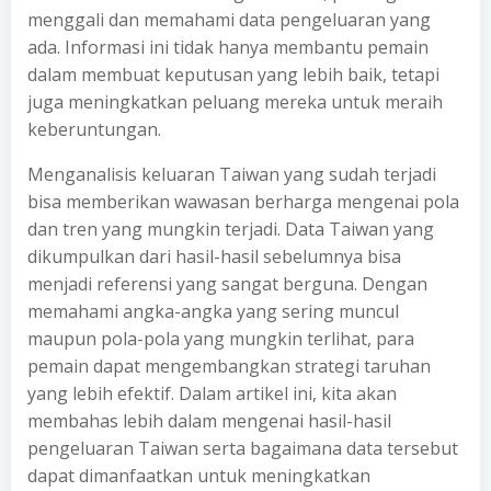
menggali dan memahami data pengeluaran yang
ada. Informasi ini tidak hanya membantu pemain
dalam membuat keputusan yang lebih baik, tetapi
juga meningkatkan peluang mereka untuk meraih
keberuntungan.
Menganalisis keluaran Taiwan yang sudah terjadi
bisa memberikan wawasan berharga mengenai pola
dan tren yang mungkin terjadi. Data Taiwan yang
dikumpulkan dari hasil-hasil sebelumnya bisa
menjadi referensi yang sangat berguna. Dengan
memahami angka-angka yang sering muncul
maupun pola-pola yang mungkin terlihat, para
pemain dapat mengembangkan strategi taruhan
yang lebih efektif. Dalam artikel ini, kita akan
membahas lebih dalam mengenai hasil-hasil
pengeluaran Taiwan serta bagaimana data tersebut
dapat dimanfaatkan untuk meningkatkan