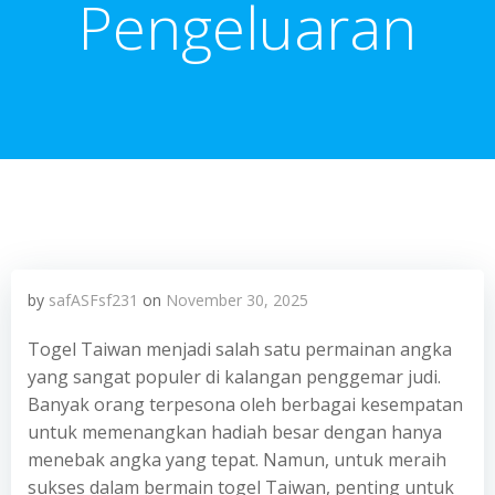
Pengeluaran
by
safASFsf231
on
November 30, 2025
Togel Taiwan menjadi salah satu permainan angka
yang sangat populer di kalangan penggemar judi.
Banyak orang terpesona oleh berbagai kesempatan
untuk memenangkan hadiah besar dengan hanya
menebak angka yang tepat. Namun, untuk meraih
sukses dalam bermain togel Taiwan, penting untuk