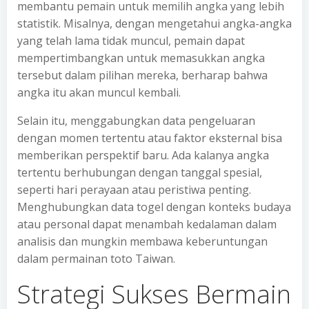
membantu pemain untuk memilih angka yang lebih
statistik. Misalnya, dengan mengetahui angka-angka
yang telah lama tidak muncul, pemain dapat
mempertimbangkan untuk memasukkan angka
tersebut dalam pilihan mereka, berharap bahwa
angka itu akan muncul kembali.
Selain itu, menggabungkan data pengeluaran
dengan momen tertentu atau faktor eksternal bisa
memberikan perspektif baru. Ada kalanya angka
tertentu berhubungan dengan tanggal spesial,
seperti hari perayaan atau peristiwa penting.
Menghubungkan data togel dengan konteks budaya
atau personal dapat menambah kedalaman dalam
analisis dan mungkin membawa keberuntungan
dalam permainan toto Taiwan.
Strategi Sukses Bermain