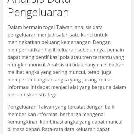
Pengeluaran
Dalam bermain togel Taiwan, analisis data
pengeluaran menjadi salah satu kunci untuk
meningkatkan peluang kemenangan. Dengan
memperhatikan hasil keluaran sebelumnya, pemain
dapat mengidentifikasi pola atau tren tertentu yang
mungkin muncul. Analisis ini tidak hanya melibatkan
melihat angka yang sering muncul, tetapi juga
mempertimbangkan angka yang jarang keluar.
Informasi ini dapat menjadi alat yang berguna dalam
merumuskan strategi.
Pengeluaran Taiwan yang tercatat dengan baik
memberikan informasi berharga mengenai
kemungkinan kombinasi angka yang dapat muncul
di masa depan. Rata-rata data keluaran dapat