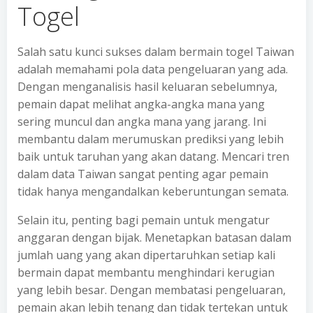
Togel
Salah satu kunci sukses dalam bermain togel Taiwan
adalah memahami pola data pengeluaran yang ada.
Dengan menganalisis hasil keluaran sebelumnya,
pemain dapat melihat angka-angka mana yang
sering muncul dan angka mana yang jarang. Ini
membantu dalam merumuskan prediksi yang lebih
baik untuk taruhan yang akan datang. Mencari tren
dalam data Taiwan sangat penting agar pemain
tidak hanya mengandalkan keberuntungan semata.
Selain itu, penting bagi pemain untuk mengatur
anggaran dengan bijak. Menetapkan batasan dalam
jumlah uang yang akan dipertaruhkan setiap kali
bermain dapat membantu menghindari kerugian
yang lebih besar. Dengan membatasi pengeluaran,
pemain akan lebih tenang dan tidak tertekan untuk