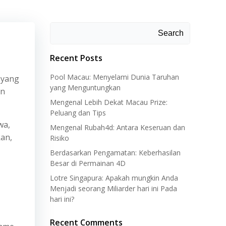
Search
Recent Posts
Pool Macau: Menyelami Dunia Taruhan
 yang
yang Menguntungkan
an
Mengenal Lebih Dekat Macau Prize:
Peluang dan Tips
wa,
Mengenal Rubah4d: Antara Keseruan dan
kan,
Risiko
Berdasarkan Pengamatan: Keberhasilan
Besar di Permainan 4D
Lotre Singapura: Apakah mungkin Anda
Menjadi seorang Miliarder hari ini Pada
hari ini?
Recent Comments