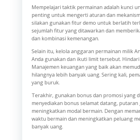
Mempelajari taktik permainan adalah kunci u
penting untuk mengerti aturan dan mekanism
silakan gunakan fitur demo untuk berlatih t
sejumlah fitur yang ditawarkan dan memberik
dan kombinasi kemenangan.
Selain itu, kelola anggaran permainan milik 
Anda gunakan dan ikuti limit tersebut. Hinda
Manajemen keuangan yang baik akan memuda
hilangnya lebih banyak uang. Sering kali, pe
yang buruk.
Terakhir, gunakan bonus dan promosi yang dit
menyediakan bonus selamat datang, putaran g
meningkatkan modal bermain. Dengan meman
waktu bermain dan meningkatkan peluang m
banyak uang.