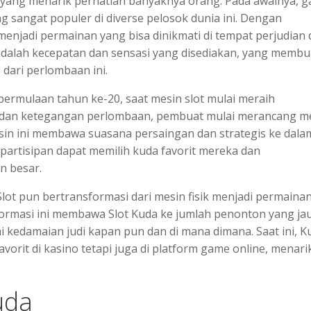
i yang menarik perhatian banyaknya orang. Pada awalnya, 
ng sangat populer di diverse pelosok dunia ini. Dengan
 menjadi permainan yang bisa dinikmati di tempat perjudian
 adalah kecepatan dan sensasi yang disediakan, yang membu
dari perlombaan ini.
 permulaan tahun ke-20, saat mesin slot mulai meraih
o dan ketegangan perlombaan, pembuat mulai merancang m
sin ini membawa suasana persaingan dan strategis ke dala
artisipan dapat memilih kuda favorit mereka dan
 besar.
lot pun bertransformasi dari mesin fisik menjadi permaina
nsformasi ini membawa Slot Kuda ke jumlah penonton yang ja
kedamaian judi kapan pun dan di mana dimana. Saat ini, K
favorit di kasino tetapi juga di platform game online, menari
uda