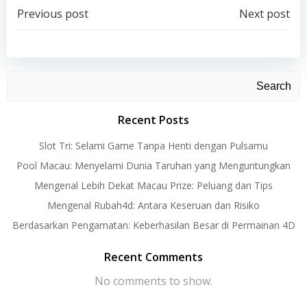
Post
Post
Previous post
Next post
navigation
navigation
Search
Recent Posts
Slot Tri: Selami Game Tanpa Henti dengan Pulsamu
Pool Macau: Menyelami Dunia Taruhan yang Menguntungkan
Mengenal Lebih Dekat Macau Prize: Peluang dan Tips
Mengenal Rubah4d: Antara Keseruan dan Risiko
Berdasarkan Pengamatan: Keberhasilan Besar di Permainan 4D
Recent Comments
No comments to show.