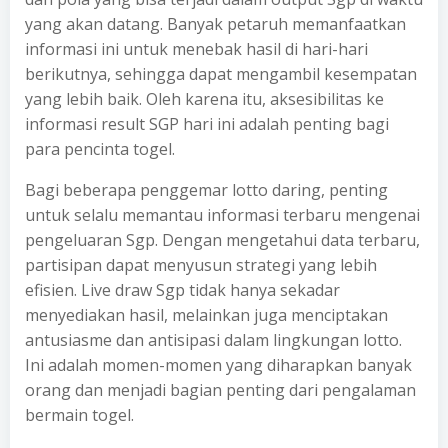
yang akan datang. Banyak petaruh memanfaatkan
informasi ini untuk menebak hasil di hari-hari
berikutnya, sehingga dapat mengambil kesempatan
yang lebih baik. Oleh karena itu, aksesibilitas ke
informasi result SGP hari ini adalah penting bagi
para pencinta togel.
Bagi beberapa penggemar lotto daring, penting
untuk selalu memantau informasi terbaru mengenai
pengeluaran Sgp. Dengan mengetahui data terbaru,
partisipan dapat menyusun strategi yang lebih
efisien. Live draw Sgp tidak hanya sekadar
menyediakan hasil, melainkan juga menciptakan
antusiasme dan antisipasi dalam lingkungan lotto.
Ini adalah momen-momen yang diharapkan banyak
orang dan menjadi bagian penting dari pengalaman
bermain togel.