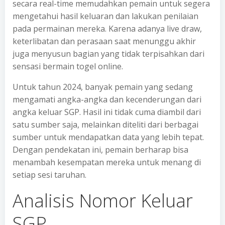
secara real-time memudahkan pemain untuk segera
mengetahui hasil keluaran dan lakukan penilaian
pada permainan mereka. Karena adanya live draw,
keterlibatan dan perasaan saat menunggu akhir
juga menyusun bagian yang tidak terpisahkan dari
sensasi bermain togel online.
Untuk tahun 2024, banyak pemain yang sedang
mengamati angka-angka dan kecenderungan dari
angka keluar SGP. Hasil ini tidak cuma diambil dari
satu sumber saja, melainkan diteliti dari berbagai
sumber untuk mendapatkan data yang lebih tepat.
Dengan pendekatan ini, pemain berharap bisa
menambah kesempatan mereka untuk menang di
setiap sesi taruhan.
Analisis Nomor Keluar
SGP