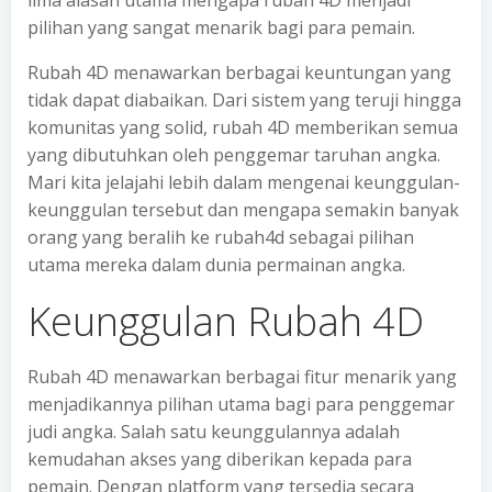
lima alasan utama mengapa rubah 4D menjadi
pilihan yang sangat menarik bagi para pemain.
Rubah 4D menawarkan berbagai keuntungan yang
tidak dapat diabaikan. Dari sistem yang teruji hingga
komunitas yang solid, rubah 4D memberikan semua
yang dibutuhkan oleh penggemar taruhan angka.
Mari kita jelajahi lebih dalam mengenai keunggulan-
keunggulan tersebut dan mengapa semakin banyak
orang yang beralih ke rubah4d sebagai pilihan
utama mereka dalam dunia permainan angka.
Keunggulan Rubah 4D
Rubah 4D menawarkan berbagai fitur menarik yang
menjadikannya pilihan utama bagi para penggemar
judi angka. Salah satu keunggulannya adalah
kemudahan akses yang diberikan kepada para
pemain. Dengan platform yang tersedia secara