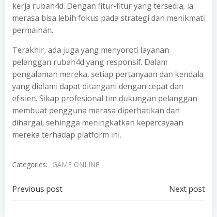
kerja rubah4d. Dengan fitur-fitur yang tersedia, ia
merasa bisa lebih fokus pada strategi dan menikmati
permainan.
Terakhir, ada juga yang menyoroti layanan
pelanggan rubah4d yang responsif. Dalam
pengalaman mereka, setiap pertanyaan dan kendala
yang dialami dapat ditangani dengan cepat dan
efisien. Sikap profesional tim dukungan pelanggan
membuat pengguna merasa diperhatikan dan
dihargai, sehingga meningkatkan kepercayaan
mereka terhadap platform ini.
Categories:
GAME ONLINE
Post
Post
Previous post
Next post