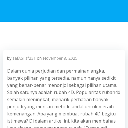
by
safASFsf231
on
November 8, 2025
Dalam dunia perjudian dan permainan angka,
banyak pilihan yang tersedia, namun hanya sedikit
yang benar-benar menonjol sebagai pilihan utama.
Salah satunya adalah rubah 4D. Popularitas rubah4d
semakin meningkat, menarik perhatian banyak
penjudi yang mencari metode andal untuk meraih
kemenangan. Apa yang membuat rubah 4D begitu
istimewa? Di dalam artikel ini, kita akan membahas