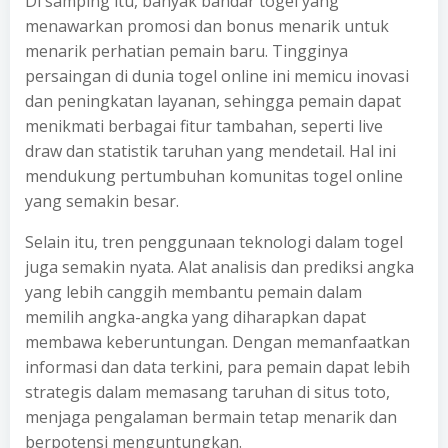
Di samping itu, banyak bandar togel yang
menawarkan promosi dan bonus menarik untuk
menarik perhatian pemain baru. Tingginya
persaingan di dunia togel online ini memicu inovasi
dan peningkatan layanan, sehingga pemain dapat
menikmati berbagai fitur tambahan, seperti live
draw dan statistik taruhan yang mendetail. Hal ini
mendukung pertumbuhan komunitas togel online
yang semakin besar.
Selain itu, tren penggunaan teknologi dalam togel
juga semakin nyata. Alat analisis dan prediksi angka
yang lebih canggih membantu pemain dalam
memilih angka-angka yang diharapkan dapat
membawa keberuntungan. Dengan memanfaatkan
informasi dan data terkini, para pemain dapat lebih
strategis dalam memasang taruhan di situs toto,
menjaga pengalaman bermain tetap menarik dan
berpotensi menguntungkan.