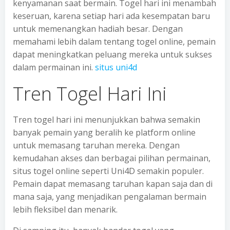
kenyamanan saat bermain. Togel hari ini menambah
keseruan, karena setiap hari ada kesempatan baru
untuk memenangkan hadiah besar. Dengan
memahami lebih dalam tentang togel online, pemain
dapat meningkatkan peluang mereka untuk sukses
dalam permainan ini.
situs uni4d
Tren Togel Hari Ini
Tren togel hari ini menunjukkan bahwa semakin
banyak pemain yang beralih ke platform online
untuk memasang taruhan mereka. Dengan
kemudahan akses dan berbagai pilihan permainan,
situs togel online seperti Uni4D semakin populer.
Pemain dapat memasang taruhan kapan saja dan di
mana saja, yang menjadikan pengalaman bermain
lebih fleksibel dan menarik.