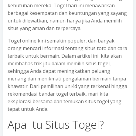
kebutuhan mereka. Togel hari ini menawarkan
berbagai kesempatan dan keuntungan yang sayang
untuk dilewatkan, namun hanya jika Anda memilih
situs yang aman dan terpercaya.
Togel online kini semakin populer, dan banyak
orang mencari informasi tentang situs toto dan cara
terbaik untuk bermain. Dalam artikel ini, kita akan
membahas trik jitu dalam memilih situs togel,
sehingga Anda dapat meningkatkan peluang
menang dan menikmati pengalaman bermain tanpa
khawatir. Dari pemilihan uni4d yang terkenal hingga
rekomendasi bandar togel terbaik, mari kita
eksplorasi bersama dan temukan situs togel yang
tepat untuk Anda.
Apa Itu Situs Togel?