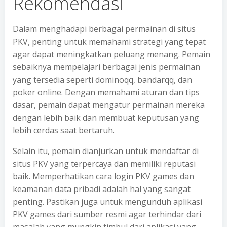
Rekomendasi
Dalam menghadapi berbagai permainan di situs
PKV, penting untuk memahami strategi yang tepat
agar dapat meningkatkan peluang menang. Pemain
sebaiknya mempelajari berbagai jenis permainan
yang tersedia seperti dominoqq, bandarqq, dan
poker online. Dengan memahami aturan dan tips
dasar, pemain dapat mengatur permainan mereka
dengan lebih baik dan membuat keputusan yang
lebih cerdas saat bertaruh.
Selain itu, pemain dianjurkan untuk mendaftar di
situs PKV yang terpercaya dan memiliki reputasi
baik. Memperhatikan cara login PKV games dan
keamanan data pribadi adalah hal yang sangat
penting. Pastikan juga untuk mengunduh aplikasi
PKV games dari sumber resmi agar terhindar dari