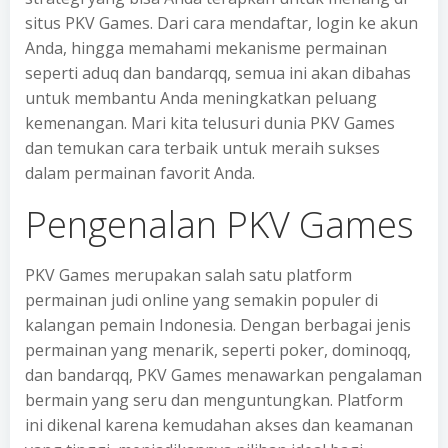
situs PKV Games. Dari cara mendaftar, login ke akun
Anda, hingga memahami mekanisme permainan
seperti aduq dan bandarqq, semua ini akan dibahas
untuk membantu Anda meningkatkan peluang
kemenangan. Mari kita telusuri dunia PKV Games
dan temukan cara terbaik untuk meraih sukses
dalam permainan favorit Anda.
Pengenalan PKV Games
PKV Games merupakan salah satu platform
permainan judi online yang semakin populer di
kalangan pemain Indonesia. Dengan berbagai jenis
permainan yang menarik, seperti poker, dominoqq,
dan bandarqq, PKV Games menawarkan pengalaman
bermain yang seru dan menguntungkan. Platform
ini dikenal karena kemudahan akses dan keamanan