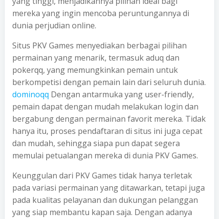
yang tinggi, menjadikannya pilihan ideal bagi
mereka yang ingin mencoba peruntungannya di
dunia perjudian online.
Situs PKV Games menyediakan berbagai pilihan
permainan yang menarik, termasuk aduq dan
pokerqq, yang memungkinkan pemain untuk
berkompetisi dengan pemain lain dari seluruh dunia.
dominoqq
Dengan antarmuka yang user-friendly,
pemain dapat dengan mudah melakukan login dan
bergabung dengan permainan favorit mereka. Tidak
hanya itu, proses pendaftaran di situs ini juga cepat
dan mudah, sehingga siapa pun dapat segera
memulai petualangan mereka di dunia PKV Games.
Keunggulan dari PKV Games tidak hanya terletak
pada variasi permainan yang ditawarkan, tetapi juga
pada kualitas pelayanan dan dukungan pelanggan
yang siap membantu kapan saja. Dengan adanya