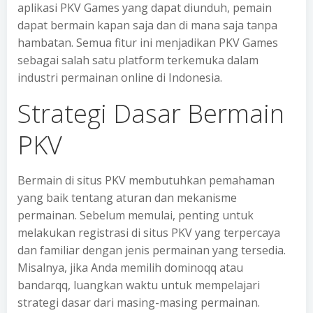
aplikasi PKV Games yang dapat diunduh, pemain
dapat bermain kapan saja dan di mana saja tanpa
hambatan. Semua fitur ini menjadikan PKV Games
sebagai salah satu platform terkemuka dalam
industri permainan online di Indonesia.
Strategi Dasar Bermain
PKV
Bermain di situs PKV membutuhkan pemahaman
yang baik tentang aturan dan mekanisme
permainan. Sebelum memulai, penting untuk
melakukan registrasi di situs PKV yang terpercaya
dan familiar dengan jenis permainan yang tersedia.
Misalnya, jika Anda memilih dominoqq atau
bandarqq, luangkan waktu untuk mempelajari
strategi dasar dari masing-masing permainan.