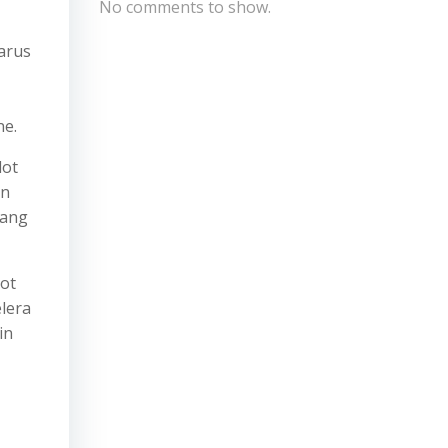
No comments to show.
arus
ne.
lot
in
uang
lot
lera
in