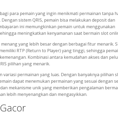
S
bagi para pemain yang ingin menikmati permainan tanpa h
t. Dengan sistem QRIS, pemain bisa melakukan deposit dan
pembayaran ini memungkinkan pemain untuk menggunakan
r, sehingga meningkatkan kenyamanan saat bermain slot onli
g menang yang lebih besar dengan berbagai fitur menarik. S
i memiliki RTP (Return to Player) yang tinggi, sehingga pema
h kemenangan. Kombinasi antara kemudahan akses dan pel
IS pilihan yang menarik.
an variasi permainan yang luas. Dengan banyaknya pilihan s
S, pemain dapat menemukan permainan yang sesuai dengan se
ma dan mekanisme unik yang memberikan pengalaman berma
inan lebih menyenangkan dan mengasyikkan.
 Gacor