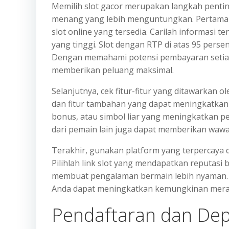
Memilih slot gacor merupakan langkah penti
menang yang lebih menguntungkan. Pertama-t
slot online yang tersedia. Carilah informasi 
yang tinggi. Slot dengan RTP di atas 95 per
Dengan memahami potensi pembayaran setiap
memberikan peluang maksimal.
Selanjutnya, cek fitur-fitur yang ditawarkan o
dan fitur tambahan yang dapat meningkatka
bonus, atau simbol liar yang meningkatkan 
dari pemain lain juga dapat memberikan wawa
Terakhir, gunakan platform yang terpercaya da
Pilihlah link slot yang mendapatkan reputasi
membuat pengalaman bermain lebih nyaman. D
Anda dapat meningkatkan kemungkinan meraih
Pendaftaran dan Depo