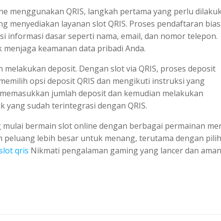
ne menggunakan QRIS, langkah pertama yang perlu dilaku
ng menyediakan layanan slot QRIS. Proses pendaftaran bia
i informasi dasar seperti nama, email, dan nomor telepon.
uk menjaga keamanan data pribadi Anda.
h melakukan deposit. Dengan slot via QRIS, proses deposit
memilih opsi deposit QRIS dan mengikuti instruksi yang
uk memasukkan jumlah deposit dan kemudian melakukan
nk yang sudah terintegrasi dengan QRIS.
ng mulai bermain slot online dengan berbagai permainan me
an peluang lebih besar untuk menang, terutama dengan pili
slot qris
Nikmati pengalaman gaming yang lancer dan ama