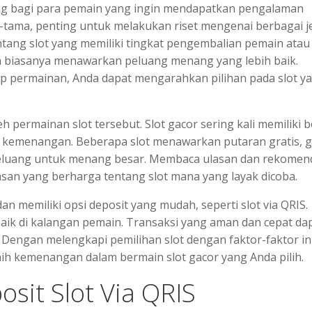
ng bagi para pemain yang ingin mendapatkan pengalaman
ama, penting untuk melakukan riset mengenai berbagai j
tentang slot yang memiliki tingkat pengembalian pemain ata
sen biasanya menawarkan peluang menang yang lebih baik.
 permainan, Anda dapat mengarahkan pilihan pada slot y
leh permainan slot tersebut. Slot gacor sering kali memiliki 
n kemenangan. Beberapa slot menawarkan putaran gratis, 
peluang untuk menang besar. Membaca ulasan dan rekomen
san yang berharga tentang slot mana yang layak dicoba.
n memiliki opsi deposit yang mudah, seperti slot via QRIS.
 baik di kalangan pemain. Transaksi yang aman dan cepat da
engan melengkapi pemilihan slot dengan faktor-faktor ini
 kemenangan dalam bermain slot gacor yang Anda pilih.
sit Slot Via QRIS