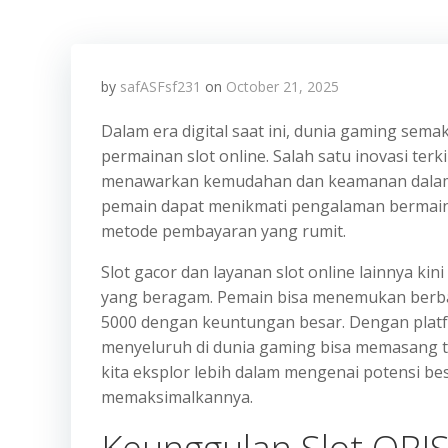
by
safASFsf231
on
October 21, 2025
Dalam era digital saat ini, dunia gaming sem
permainan slot online. Salah satu inovasi ter
menawarkan kemudahan dan keamanan dalam 
pemain dapat menikmati pengalaman bermain s
metode pembayaran yang rumit.
Slot gacor dan layanan slot online lainnya kin
yang beragam. Pemain bisa menemukan berbagai 
5000 dengan keuntungan besar. Dengan platf
menyeluruh di dunia gaming bisa memasang t
kita eksplor lebih dalam mengenai potensi be
memaksimalkannya.