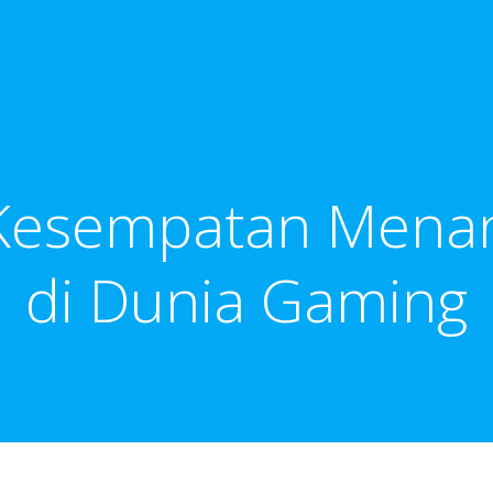
: Kesempatan Men
di Dunia Gaming