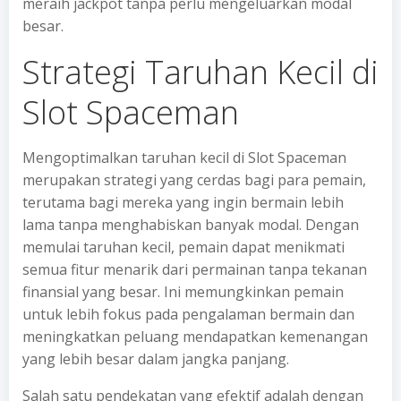
meraih jackpot tanpa perlu mengeluarkan modal
besar.
Strategi Taruhan Kecil di
Slot Spaceman
Mengoptimalkan taruhan kecil di Slot Spaceman
merupakan strategi yang cerdas bagi para pemain,
terutama bagi mereka yang ingin bermain lebih
lama tanpa menghabiskan banyak modal. Dengan
memulai taruhan kecil, pemain dapat menikmati
semua fitur menarik dari permainan tanpa tekanan
finansial yang besar. Ini memungkinkan pemain
untuk lebih fokus pada pengalaman bermain dan
meningkatkan peluang mendapatkan kemenangan
yang lebih besar dalam jangka panjang.
Salah satu pendekatan yang efektif adalah dengan