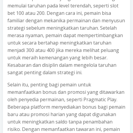
memulai taruhan pada level terendah, seperti slot
bet 100 atau 200. Dengan cara ini, pemain bisa
familiar dengan mekanika permainan dan menyusun
strategi sebelum meningkatkan taruhan. Setelah
merasa nyaman, pemain dapat mempertimbangkan
untuk secara bertahap meningkatkan taruhan
menjadi 300 atau 400 jika mereka melihat peluang
untuk meraih kemenangan yang lebih besar.
Kesabaran dan disiplin dalam mengelola taruhan
sangat penting dalam strategi ini.
Selain itu, penting bagi pemain untuk
memanfaatkan bonus dan promosi yang ditawarkan
oleh penyedia permainan, seperti Pragmatic Play.
Beberapa platform menyediakan bonus bagi pemain
baru atau promosi harian yang dapat digunakan
untuk meningkatkan saldo tanpa penambahan
risiko. Dengan memanfaatkan tawaran ini, pemain