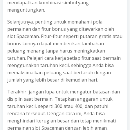
mendapatkan kombinasi simbol yang
menguntungkan.
Selanjutnya, penting untuk memahami pola
permainan dan fitur bonus yang ditawarkan oleh
slot Spaceman. Fitur-fitur seperti putaran gratis atau
bonus lainnya dapat memberikan tambahan
peluang menang tanpa harus meningkatkan
taruhan. Pelajari cara kerja setiap fitur saat bermain
menggunakan taruhan kecil, sehingga Anda bisa
memaksimalkan peluang saat bertaruh dengan
jumlah yang lebih besar di kemudian hari.
Terakhir, jangan lupa untuk mengatur batasan dan
disiplin saat bermain. Tetapkan anggaran untuk
taruhan kecil, seperti 300 atau 400, dan patuhi
rencana tersebut. Dengan cara ini, Anda bisa
menghindari kerugian besar dan tetap menikmati
permainan slot Spaceman dengan lebih aman.