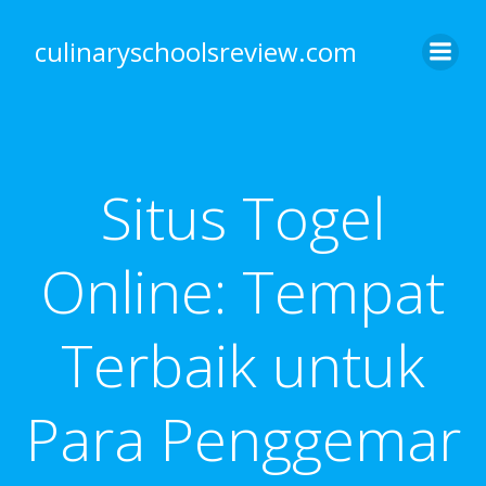
Skip
to
culinaryschoolsreview.com
content
Situs Togel
Online: Tempat
Terbaik untuk
Para Penggemar