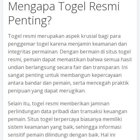
Mengapa Togel Resmi
Penting?
Togel resmi merupakan aspek krusial bagi para
penggemar togel karena menjamin keamanan dan
integritas permainan. Dengan bermain di situs togel
resmi, pemain dapat memastikan bahwa semua hasil
undian berlangsung secara fair dan transparan. Ini
sangat penting untuk membangun kepercayaan
antara bandar dan pemain, serta mencegah praktik
penipuan yang dapat merugikan.
Selain itu, togel resmi memberikan jaminan
perlindungan data pribadi dan transaksi keuangan
pemain. Situs togel terpercaya biasanya memiliki
sistem keamanan yang baik, sehingga informasi
sensitif pemain dilindungi dengan baik. Hal ini