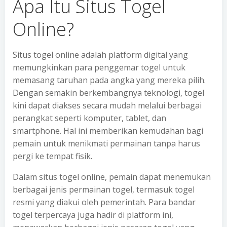
Apa Itu Situs Togel
Online?
Situs togel online adalah platform digital yang
memungkinkan para penggemar togel untuk
memasang taruhan pada angka yang mereka pilih.
Dengan semakin berkembangnya teknologi, togel
kini dapat diakses secara mudah melalui berbagai
perangkat seperti komputer, tablet, dan
smartphone. Hal ini memberikan kemudahan bagi
pemain untuk menikmati permainan tanpa harus
pergi ke tempat fisik.
Dalam situs togel online, pemain dapat menemukan
berbagai jenis permainan togel, termasuk togel
resmi yang diakui oleh pemerintah. Para bandar
togel terpercaya juga hadir di platform ini,