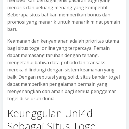
menawarkan berbagai jenis pasaran togel yang
menarik dan peluang menang yang kompetitif.
Beberapa situs bahkan memberikan bonus dan
promosi yang menarik untuk menarik minat pemain
baru.
Keamanan dan kenyamanan adalah prioritas utama
bagi situs togel online yang terpercaya. Pemain
dapat memasang taruhan dengan tenang,
mengetahui bahwa data pribadi dan transaksi
mereka dilindungi dengan sistem keamanan yang
baik. Dengan reputasi yang solid, situs bandar togel
dapat memberikan pengalaman bermain yang
menyenangkan dan aman bagi semua penggemar
togel di seluruh dunia.
Keunggulan Uni4d
Sebagai Situs Togel