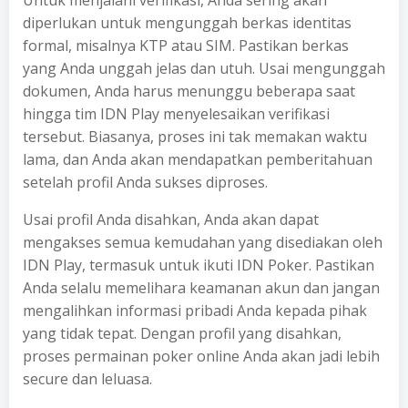
Untuk menjalani verifikasi, Anda sering akan
diperlukan untuk mengunggah berkas identitas
formal, misalnya KTP atau SIM. Pastikan berkas
yang Anda unggah jelas dan utuh. Usai mengunggah
dokumen, Anda harus menunggu beberapa saat
hingga tim IDN Play menyelesaikan verifikasi
tersebut. Biasanya, proses ini tak memakan waktu
lama, dan Anda akan mendapatkan pemberitahuan
setelah profil Anda sukses diproses.
Usai profil Anda disahkan, Anda akan dapat
mengakses semua kemudahan yang disediakan oleh
IDN Play, termasuk untuk ikuti IDN Poker. Pastikan
Anda selalu memelihara keamanan akun dan jangan
mengalihkan informasi pribadi Anda kepada pihak
yang tidak tepat. Dengan profil yang disahkan,
proses permainan poker online Anda akan jadi lebih
secure dan leluasa.