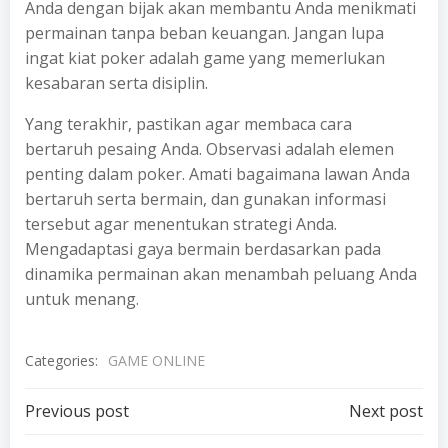
Anda dengan bijak akan membantu Anda menikmati
permainan tanpa beban keuangan. Jangan lupa
ingat kiat poker adalah game yang memerlukan
kesabaran serta disiplin.
Yang terakhir, pastikan agar membaca cara
bertaruh pesaing Anda. Observasi adalah elemen
penting dalam poker. Amati bagaimana lawan Anda
bertaruh serta bermain, dan gunakan informasi
tersebut agar menentukan strategi Anda.
Mengadaptasi gaya bermain berdasarkan pada
dinamika permainan akan menambah peluang Anda
untuk menang.
Categories:
GAME ONLINE
Post
Post
Previous post
Next post