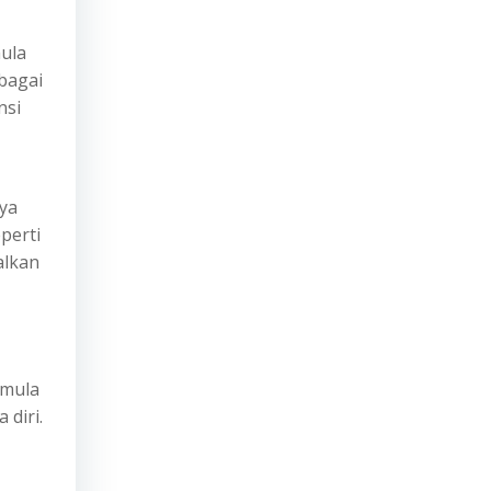
ula
rbagai
nsi
nya
perti
alkan
emula
diri.