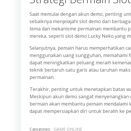
Saat memulai dengan akun demo, penting unt
sebaiknya menjelajahi slot demo dari berbaga
tema dan mekanisme permainan membantu pe
mereka, seperti slot demo Lucky Neko yang
Selanjutnya, pemain harus memperhatikan car
menggunakan uang sungguhan, memahami fitur-f
dapat meningkatkan peluang meraih kemenang
teknik bertaruh satu garis atau taruhan ma
permainan.
Terakhir, penting untuk menetapkan batas wa
Meskipun akun demo sangat menyenangkan dan
bermain akan membantu pemain mendalami lebi
dapat mempersiapkan diri untuk beralih ke p
Categories:
GAME ONLINE