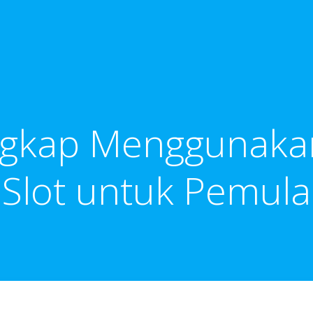
ngkap Menggunaka
Slot untuk Pemula