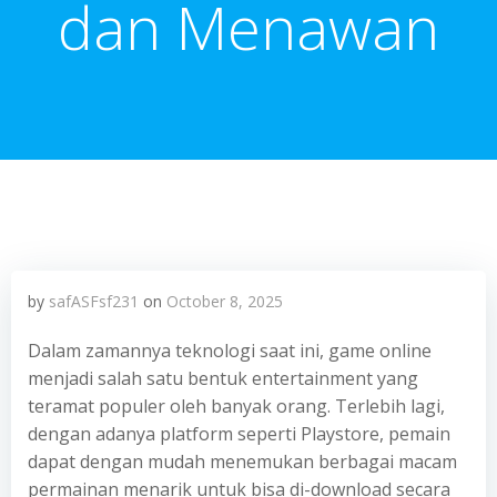
dan Menawan
by
safASFsf231
on
October 8, 2025
Dalam zamannya teknologi saat ini, game online
menjadi salah satu bentuk entertainment yang
teramat populer oleh banyak orang. Terlebih lagi,
dengan adanya platform seperti Playstore, pemain
dapat dengan mudah menemukan berbagai macam
permainan menarik untuk bisa di-download secara