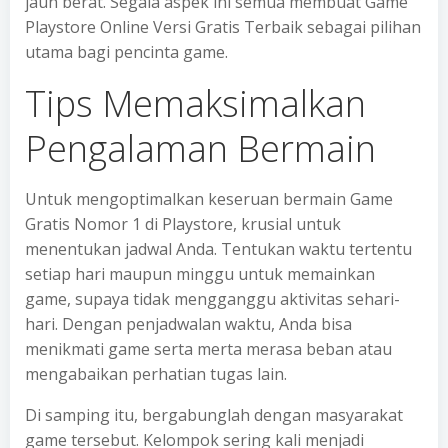
jauh berat. Segala aspek ini semua membuat Game
Playstore Online Versi Gratis Terbaik sebagai pilihan
utama bagi pencinta game.
Tips Memaksimalkan
Pengalaman Bermain
Untuk mengoptimalkan keseruan bermain Game
Gratis Nomor 1 di Playstore, krusial untuk
menentukan jadwal Anda. Tentukan waktu tertentu
setiap hari maupun minggu untuk memainkan
game, supaya tidak mengganggu aktivitas sehari-
hari. Dengan penjadwalan waktu, Anda bisa
menikmati game serta merta merasa beban atau
mengabaikan perhatian tugas lain.
Di samping itu, bergabunglah dengan masyarakat
game tersebut. Kelompok sering kali menjadi