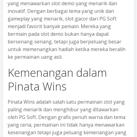
yang menawarkan slot-demo yang menarik dan
inovatif. Dengan berbagai tema yang unik dan
gameplay yang menarik, slot gacor dari PG Soft
menjadi favorit banyak pemain. Mereka yang
bermain pada slot demo bukan hanya dapat
bersenang-senang, tetapi juga berpeluang besar
untuk memenangkan hadiah ketika mereka beralih
ke permainan uang asli.
Kemenangan dalam
Pinata Wins
Pinata Wins adalah salah satu permainan slot yang
paling menarik dan menghibur yang ditawarkan
oleh PG Soft. Dengan grafis penuh warna dan tema
yang ceria, permainan ini tidak hanya menawarkan
kesenangan tetapi juga peluang kemenangan yang