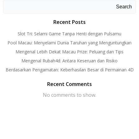
Search
Recent Posts
Slot Tri: Selami Game Tanpa Henti dengan Pulsamu
Pool Macau: Menyelami Dunia Taruhan yang Menguntungkan
Mengenal Lebih Dekat Macau Prize: Peluang dan Tips
Mengenal Rubah4d: Antara Keseruan dan Risiko
Berdasarkan Pengamatan: Keberhasilan Besar di Permainan 4D
Recent Comments
No comments to show.