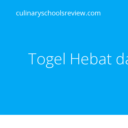
Skip
to
culinaryschoolsreview.com
content
Togel Hebat d