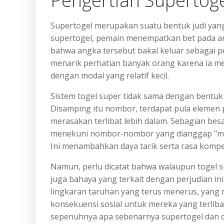
Pengertian Supertog
Supertogel merupakan suatu bentuk judi yang 
supertogel, pemain menempatkan bet pada an
bahwa angka tersebut bakal keluar sebagai 
menarik perhatian banyak orang karena ia 
dengan modal yang relatif kecil.
Sistem togel super tidak sama dengan bentuk
Disamping itu nombor, terdapat pula elemen
merasakan terlibat lebih dalam. Sebagian be
menekuni nombor-nombor yang dianggap "muj
Ini menambahkan daya tarik serta rasa kompet
Namun, perlu dicatat bahwa walaupun togel 
juga bahaya yang terkait dengan perjudian in
lingkaran taruhan yang terus menerus, yan
konsekuensi sosial untuk mereka yang terliba
sepenuhnya apa sebenarnya supertogel dan 