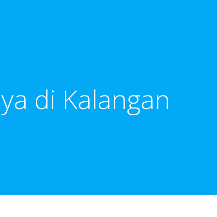
ya di Kalangan