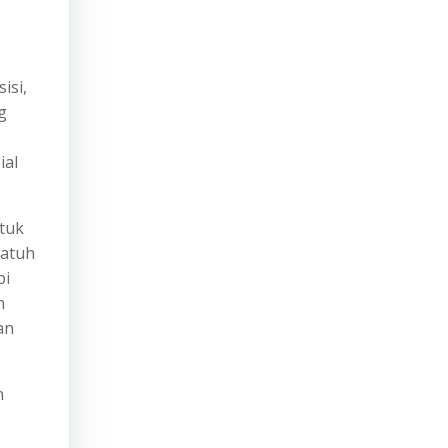
isi,
g
ial
ntuk
jatuh
pi
n
an
n