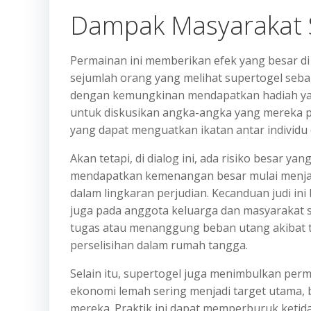
Dampak Masyarakat 
Permainan ini memberikan efek yang besar di k
sejumlah orang yang melihat supertogel seba
dengan kemungkinan mendapatkan hadiah yan
untuk diskusikan angka-angka yang mereka pi
yang dapat menguatkan ikatan antar individu
Akan tetapi, di dialog ini, ada risiko besar y
mendapatkan kemenangan besar mulai menjadik
dalam lingkaran perjudian. Kecanduan judi in
juga pada anggota keluarga dan masyarakat 
tugas atau menanggung beban utang akibat te
perselisihan dalam rumah tangga.
Selain itu, supertogel juga menimbulkan perm
ekonomi lemah sering menjadi target utama, b
mereka. Praktik ini dapat memperburuk ketid