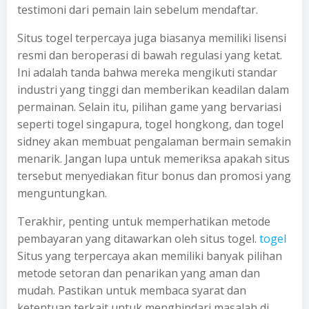
testimoni dari pemain lain sebelum mendaftar.
Situs togel terpercaya juga biasanya memiliki lisensi
resmi dan beroperasi di bawah regulasi yang ketat.
Ini adalah tanda bahwa mereka mengikuti standar
industri yang tinggi dan memberikan keadilan dalam
permainan. Selain itu, pilihan game yang bervariasi
seperti togel singapura, togel hongkong, dan togel
sidney akan membuat pengalaman bermain semakin
menarik. Jangan lupa untuk memeriksa apakah situs
tersebut menyediakan fitur bonus dan promosi yang
menguntungkan.
Terakhir, penting untuk memperhatikan metode
pembayaran yang ditawarkan oleh situs togel.
togel
Situs yang terpercaya akan memiliki banyak pilihan
metode setoran dan penarikan yang aman dan
mudah. Pastikan untuk membaca syarat dan
ketentuan terkait untuk menghindari masalah di