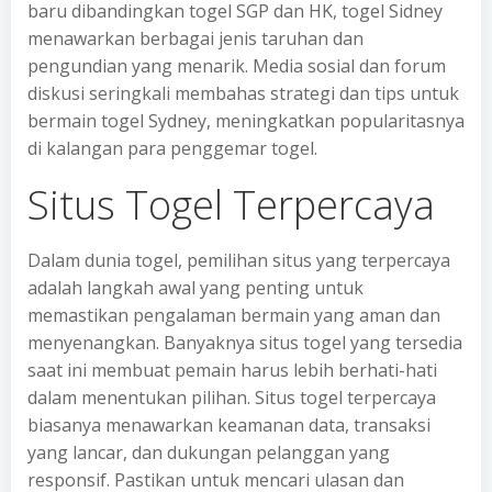
baru dibandingkan togel SGP dan HK, togel Sidney
menawarkan berbagai jenis taruhan dan
pengundian yang menarik. Media sosial dan forum
diskusi seringkali membahas strategi dan tips untuk
bermain togel Sydney, meningkatkan popularitasnya
di kalangan para penggemar togel.
Situs Togel Terpercaya
Dalam dunia togel, pemilihan situs yang terpercaya
adalah langkah awal yang penting untuk
memastikan pengalaman bermain yang aman dan
menyenangkan. Banyaknya situs togel yang tersedia
saat ini membuat pemain harus lebih berhati-hati
dalam menentukan pilihan. Situs togel terpercaya
biasanya menawarkan keamanan data, transaksi
yang lancar, dan dukungan pelanggan yang
responsif. Pastikan untuk mencari ulasan dan