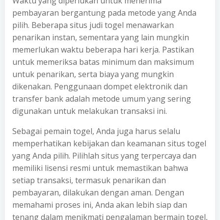
Waktu yang diperlukan untuk menerima
pembayaran bergantung pada metode yang Anda
pilih. Beberapa situs judi togel menawarkan
penarikan instan, sementara yang lain mungkin
memerlukan waktu beberapa hari kerja. Pastikan
untuk memeriksa batas minimum dan maksimum
untuk penarikan, serta biaya yang mungkin
dikenakan. Penggunaan dompet elektronik dan
transfer bank adalah metode umum yang sering
digunakan untuk melakukan transaksi ini.
Sebagai pemain togel, Anda juga harus selalu
memperhatikan kebijakan dan keamanan situs togel
yang Anda pilih. Pilihlah situs yang terpercaya dan
memiliki lisensi resmi untuk memastikan bahwa
setiap transaksi, termasuk penarikan dan
pembayaran, dilakukan dengan aman. Dengan
memahami proses ini, Anda akan lebih siap dan
tenang dalam menikmati pengalaman bermain togel,