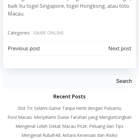
baik itu togel Singapore, togel Hongkong, atau toto
Macau.
Categories:
GAME ONLINE
Post
Post
Previous post
Next post
navigation
navigation
Search
Recent Posts
Slot Tri: Selami Game Tanpa Henti dengan Pulsamu
Pool Macau: Menyelami Dunia Taruhan yang Menguntungkan
Mengenal Lebih Dekat Macau Prize: Peluang dan Tips
Mengenal Rubah4d: Antara Keseruan dan Risiko