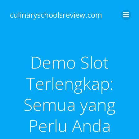
Skip
to
culinaryschoolsreview.com
content
Demo Slot
Terlengkap:
Semua yang
Perlu Anda