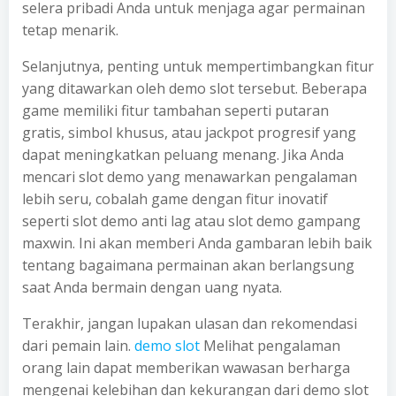
selera pribadi Anda untuk menjaga agar permainan
tetap menarik.
Selanjutnya, penting untuk mempertimbangkan fitur
yang ditawarkan oleh demo slot tersebut. Beberapa
game memiliki fitur tambahan seperti putaran
gratis, simbol khusus, atau jackpot progresif yang
dapat meningkatkan peluang menang. Jika Anda
mencari slot demo yang menawarkan pengalaman
lebih seru, cobalah game dengan fitur inovatif
seperti slot demo anti lag atau slot demo gampang
maxwin. Ini akan memberi Anda gambaran lebih baik
tentang bagaimana permainan akan berlangsung
saat Anda bermain dengan uang nyata.
Terakhir, jangan lupakan ulasan dan rekomendasi
dari pemain lain.
demo slot
Melihat pengalaman
orang lain dapat memberikan wawasan berharga
mengenai kelebihan dan kekurangan dari demo slot