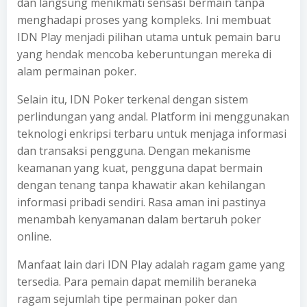
dan langsung menikmati sensasi bermain tanpa
menghadapi proses yang kompleks. Ini membuat
IDN Play menjadi pilihan utama untuk pemain baru
yang hendak mencoba keberuntungan mereka di
alam permainan poker.
Selain itu, IDN Poker terkenal dengan sistem
perlindungan yang andal. Platform ini menggunakan
teknologi enkripsi terbaru untuk menjaga informasi
dan transaksi pengguna. Dengan mekanisme
keamanan yang kuat, pengguna dapat bermain
dengan tenang tanpa khawatir akan kehilangan
informasi pribadi sendiri. Rasa aman ini pastinya
menambah kenyamanan dalam bertaruh poker
online.
Manfaat lain dari IDN Play adalah ragam game yang
tersedia. Para pemain dapat memilih beraneka
ragam sejumlah tipe permainan poker dan