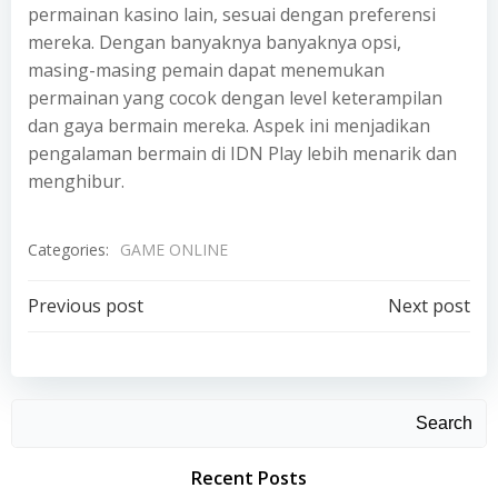
permainan kasino lain, sesuai dengan preferensi
mereka. Dengan banyaknya banyaknya opsi,
masing-masing pemain dapat menemukan
permainan yang cocok dengan level keterampilan
dan gaya bermain mereka. Aspek ini menjadikan
pengalaman bermain di IDN Play lebih menarik dan
menghibur.
Categories:
GAME ONLINE
Post
Post
Previous post
Next post
navigation
navigation
Search
Recent Posts