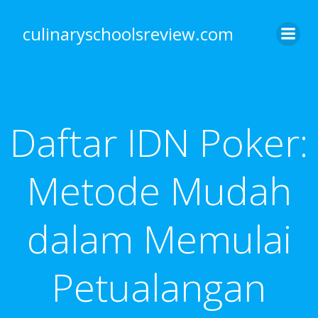
Skip
to
culinaryschoolsreview.com
content
Daftar IDN Poker:
Metode Mudah
dalam Memulai
Petualangan