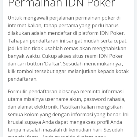
Permainan IDN Poker
Untuk mengawali perjalanan permainan poker di
internet kalian, tahap pertama yang perlu harus
dilakukan adalah mendaftar di platform IDN Poker.
Tahapan pendaftaran ini sangat mudah serta cepat,
jadi kalian tidak usahlah cemas akan menghabiskan
banyak waktu. Cukup akses situs resmi IDN Poker
dan cari button ‘Daftar’. Sesudah menemukannya ,
klik tombol tersebut agar melanjutkan kepada kotak
pendaftaran.
Formulir pendaftaran biasanya meminta informasi
utama misalnya username akun, password rahasia,
dan alamat elektronik. Pastikan kalian mengisikan
semua kolom yang dengan informasi yang benar. Ini
krusial supaya Anda dapat mengakses profil Anda
tanpa masalah masalah di kemudian hari. Sesudah