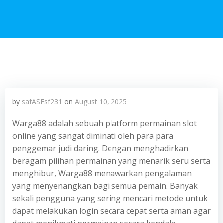
by
safASFsf231
on
August 10, 2025
Warga88 adalah sebuah platform permainan slot
online yang sangat diminati oleh para para
penggemar judi daring. Dengan menghadirkan
beragam pilihan permainan yang menarik seru serta
menghibur, Warga88 menawarkan pengalaman
yang menyenangkan bagi semua pemain. Banyak
sekali pengguna yang sering mencari metode untuk
dapat melakukan login secara cepat serta aman agar