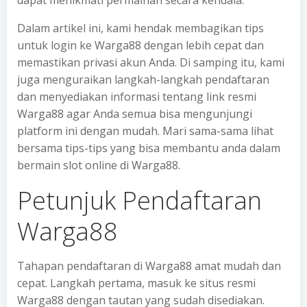
dapat menikmati permainan secara kendala.
Dalam artikel ini, kami hendak membagikan tips
untuk login ke Warga88 dengan lebih cepat dan
memastikan privasi akun Anda. Di samping itu, kami
juga menguraikan langkah-langkah pendaftaran
dan menyediakan informasi tentang link resmi
Warga88 agar Anda semua bisa mengunjungi
platform ini dengan mudah. Mari sama-sama lihat
bersama tips-tips yang bisa membantu anda dalam
bermain slot online di Warga88.
Petunjuk Pendaftaran
Warga88
Tahapan pendaftaran di Warga88 amat mudah dan
cepat. Langkah pertama, masuk ke situs resmi
Warga88 dengan tautan yang sudah disediakan.