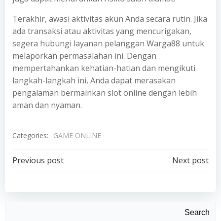
Terakhir, awasi aktivitas akun Anda secara rutin. Jika
ada transaksi atau aktivitas yang mencurigakan,
segera hubungi layanan pelanggan Warga88 untuk
melaporkan permasalahan ini. Dengan
mempertahankan kehatian-hatian dan mengikuti
langkah-langkah ini, Anda dapat merasakan
pengalaman bermainkan slot online dengan lebih
aman dan nyaman.
Categories:
GAME ONLINE
Post
Post
Previous post
Next post
navigation
navigation
Search