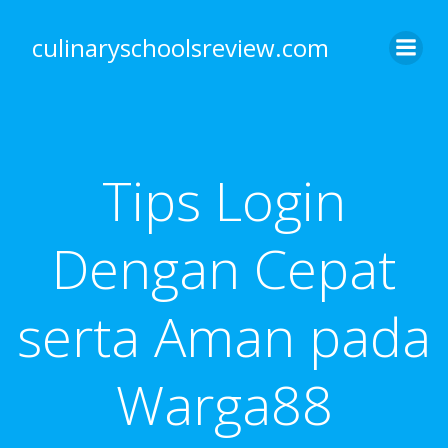
Skip
to
culinaryschoolsreview.com
content
Tips Login
Dengan Cepat
serta Aman pada
Warga88