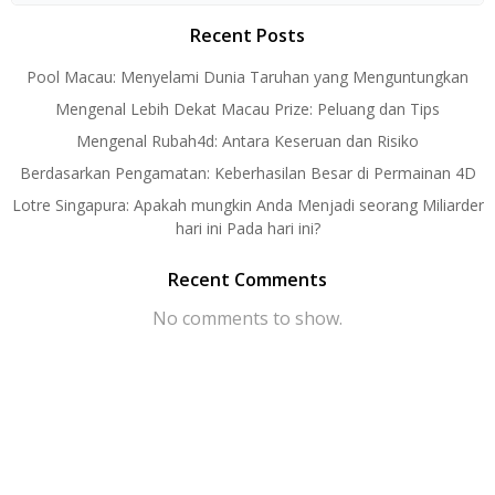
Recent Posts
Pool Macau: Menyelami Dunia Taruhan yang Menguntungkan
Mengenal Lebih Dekat Macau Prize: Peluang dan Tips
Mengenal Rubah4d: Antara Keseruan dan Risiko
Berdasarkan Pengamatan: Keberhasilan Besar di Permainan 4D
Lotre Singapura: Apakah mungkin Anda Menjadi seorang Miliarder
hari ini Pada hari ini?
Recent Comments
No comments to show.