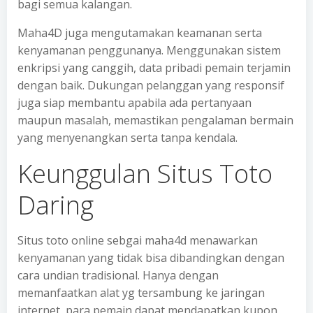
bagi semua kalangan.
Maha4D juga mengutamakan keamanan serta
kenyamanan penggunanya. Menggunakan sistem
enkripsi yang canggih, data pribadi pemain terjamin
dengan baik. Dukungan pelanggan yang responsif
juga siap membantu apabila ada pertanyaan
maupun masalah, memastikan pengalaman bermain
yang menyenangkan serta tanpa kendala.
Keunggulan Situs Toto
Daring
Situs toto online sebgai maha4d menawarkan
kenyamanan yang tidak bisa dibandingkan dengan
cara undian tradisional. Hanya dengan
memanfaatkan alat yg tersambung ke jaringan
internet, para pemain dapat mendapatkan kupon