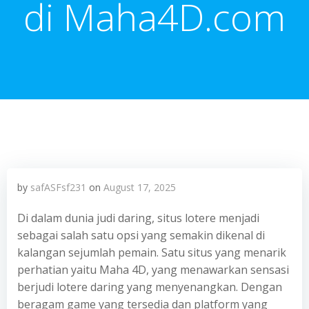
di Maha4D.com
by
safASFsf231
on
August 17, 2025
Di dalam dunia judi daring, situs lotere menjadi
sebagai salah satu opsi yang semakin dikenal di
kalangan sejumlah pemain. Satu situs yang menarik
perhatian yaitu Maha 4D, yang menawarkan sensasi
berjudi lotere daring yang menyenangkan. Dengan
beragam game yang tersedia dan platform yang