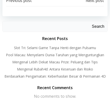
Post
Post
Previous post
Next post
navigation
navigation
Search
Recent Posts
Slot Tri: Selami Game Tanpa Henti dengan Pulsamu
Pool Macau: Menyelami Dunia Taruhan yang Menguntungkan
Mengenal Lebih Dekat Macau Prize: Peluang dan Tips
Mengenal Rubah4d: Antara Keseruan dan Risiko
Berdasarkan Pengamatan: Keberhasilan Besar di Permainan 4D
Recent Comments
No comments to show.