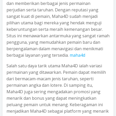
dan memberikan berbagai jenis permainan
perjudian serta taruhan. Dengan reputasi yang
sangat kuat di pemain, Maha4D sudah menjadi
pilihan utama bagi mereka yang hendak menguji
keberuntungan serta meraih kemenangan besar.
Situs ini menawarkan antarmuka yang sangat ramah
pengguna, yang memudahkan pemain baru dan
berpengalaman dalam menavigasi dan menikmati
berbagai layanan yang tersedia.
maha4d
Salah satu daya tarik utama Maha4D ialah variasi
permainan yang ditawarkan. Pemain dapat memilih
dari bermacam-macam jenis taruhan, seperti
permainan angka dan lotere. Di samping itu,
Maha4D juga sering mengadakan promosi yang
menarik dan bonus yang dapat meningkatkan
peluang pemain untuk menang. Keberagaman ini
menjadikan Maha4D sebagai platform yang menarik