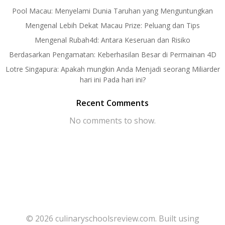
Pool Macau: Menyelami Dunia Taruhan yang Menguntungkan
Mengenal Lebih Dekat Macau Prize: Peluang dan Tips
Mengenal Rubah4d: Antara Keseruan dan Risiko
Berdasarkan Pengamatan: Keberhasilan Besar di Permainan 4D
Lotre Singapura: Apakah mungkin Anda Menjadi seorang Miliarder
hari ini Pada hari ini?
Recent Comments
No comments to show.
© 2026 culinaryschoolsreview.com. Built using