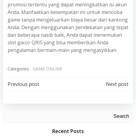
promosi tertentu yang dapat meningkatkan isi akun
Anda. Manfaatkan kesempatan ini untuk mencoba
game tanpa mengeluarkan biaya besar dari kantong
Anda. Dengan menggunakan pendekatan yang tepat
dan beberapa nasib baik, Anda dapat menemukan
slot gacor QRIS yang bisa memberikan Anda
pengalaman bermain-main yang mengasyikkan.
Categories:
GAME ONLINE
Post
Post
Previous post
Next post
navigation
navigation
Search
Recent Posts