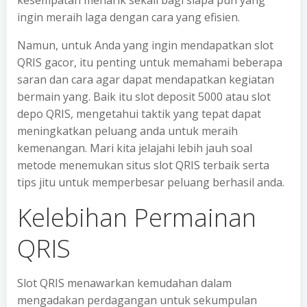
kesempatan menarik sekali bagi siapa pun yang
ingin meraih laga dengan cara yang efisien.
Namun, untuk Anda yang ingin mendapatkan slot
QRIS gacor, itu penting untuk memahami beberapa
saran dan cara agar dapat mendapatkan kegiatan
bermain yang. Baik itu slot deposit 5000 atau slot
depo QRIS, mengetahui taktik yang tepat dapat
meningkatkan peluang anda untuk meraih
kemenangan. Mari kita jelajahi lebih jauh soal
metode menemukan situs slot QRIS terbaik serta
tips jitu untuk memperbesar peluang berhasil anda.
Kelebihan Permainan
QRIS
Slot QRIS menawarkan kemudahan dalam
mengadakan perdagangan untuk sekumpulan