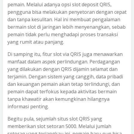
pemain. Melalui adanya opsi slot deposit QRIS,
pengguna bisa melakukan penyetoran dengan cepat
dan tanpa kesulitan. Hal ini membuat pengalaman
bermain slot di jaringan lebih menyenangkan, sebab
pemain tidak perlu menghadapi proses transaksi
yang rumit atau panjang.
Di samping itu, fitur slot via QRIS juga menawarkan
manfaat dalam aspek perlindungan. Perdagangan
yang dilakukan dengan QRIS dijamin selamat dan
terjamin. Dengan sistem yang canggih, data pribadi
dan keuangan pemain akan tetap terlindungi, dan
pemain dapat terfokus kepada aktivitas bermain
tanpa khawatir akan kemungkinan hilangnya
informasi penting.
Begitu pula, sejumlah situs slot QRIS yang
memberikan slot setoran 5000. Melalui jumlah
setoran yang terjangkau ini, pemain baru pun bisa