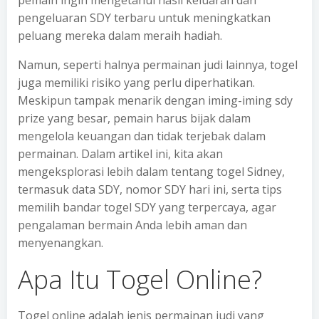
pemain ingin mengetahui hasil keluaran dan
pengeluaran SDY terbaru untuk meningkatkan
peluang mereka dalam meraih hadiah.
Namun, seperti halnya permainan judi lainnya, togel
juga memiliki risiko yang perlu diperhatikan.
Meskipun tampak menarik dengan iming-iming sdy
prize yang besar, pemain harus bijak dalam
mengelola keuangan dan tidak terjebak dalam
permainan. Dalam artikel ini, kita akan
mengeksplorasi lebih dalam tentang togel Sidney,
termasuk data SDY, nomor SDY hari ini, serta tips
memilih bandar togel SDY yang terpercaya, agar
pengalaman bermain Anda lebih aman dan
menyenangkan.
Apa Itu Togel Online?
Togel online adalah jenis permainan judi yang