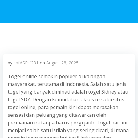
by
safASFsf231
on
August 28, 2025
Togel online semakin populer di kalangan
masyarakat, terutama di Indonesia. Salah satu jenis
togel yang banyak diminati adalah togel Sidney atau
togel SDY. Dengan kemudahan akses melalui situs
togel online, para pemain kini dapat merasakan
sensasi dan peluang yang ditawarkan oleh
permainan ini tanpa harus pergi jauh. Togel hari ini
menjadi salah satu istilah yang sering dicari, di mana