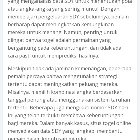
yang menganalisis data SDY untuk menentukan pola
atau angka-angka yang sering muncul. Dengan
mempelajari pengeluaran SDY sebelumnya, pemain
berharap dapat meningkatkan kemungkinan
mereka untuk menang. Namun, penting untuk
diingat bahwa togel adalah permainan yang
bergantung pada keberuntungan, dan tidak ada
cara pasti untuk memprediksi hasilnya.
Meskipun tidak ada jaminan kemenangan, beberapa
pemain percaya bahwa menggunakan strategi
tertentu dapat meningkatkan peluang mereka.
Misalnya, memilih kombinasi angka berdasarkan
tanggal penting atau menggunakan sistem taruhan
tertentu. Beberapa juga mengikuti nomor SDY hari
ini yang telah terbukti membawa keberuntungan
bagi mereka. Dalam banyak kasus, situs togel online
menyediakan data SDY yang lengkap, membantu
pemain dalam keputusan mereka.