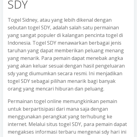
SDY
Togel Sidney, atau yang lebih dikenal dengan
sebutan togel SDY, adalah salah satu permainan
yang sangat populer di kalangan pencinta togel di
Indonesia. Togel SDY menawarkan berbagai jenis
taruhan yang dapat memberikan peluang menang
yang menarik. Para pemain dapat menebak angka
yang akan keluar sesuai dengan hasil pengeluaran
sdy yang diumumkan secara resmi. Ini menjadikan
togel SDY sebagai pilihan menarik bagi banyak
orang yang mencari hiburan dan peluang.
Permainan togel online memungkinkan pemain
untuk berpartisipasi dari mana saja dengan
menggunakan perangkat yang terhubung ke
internet. Melalui situs togel SDY, para pemain dapat
mengakses informasi terbaru mengenai sdy hari ini