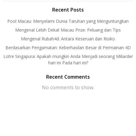
Recent Posts
Pool Macau: Menyelami Dunia Taruhan yang Menguntungkan
Mengenal Lebih Dekat Macau Prize: Peluang dan Tips
Mengenal Rubah4d: Antara Keseruan dan Risiko
Berdasarkan Pengamatan: Keberhasilan Besar di Permainan 4D
Lotre Singapura: Apakah mungkin Anda Menjadi seorang Miliarder
hari ini Pada hari ini?
Recent Comments
No comments to show.