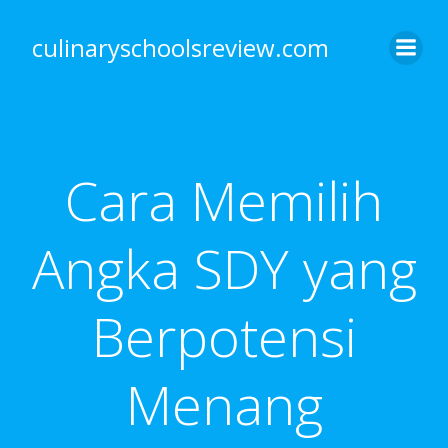
Skip
to
culinaryschoolsreview.com
content
Cara Memilih
Angka SDY yang
Berpotensi
Menang