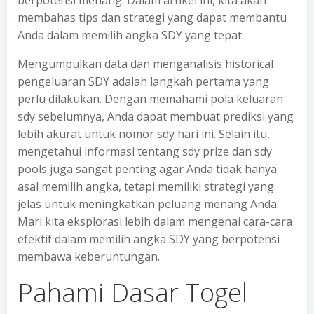
berpotensi menang. Dalam artikel ini, kita akan
membahas tips dan strategi yang dapat membantu
Anda dalam memilih angka SDY yang tepat.
Mengumpulkan data dan menganalisis historical
pengeluaran SDY adalah langkah pertama yang
perlu dilakukan. Dengan memahami pola keluaran
sdy sebelumnya, Anda dapat membuat prediksi yang
lebih akurat untuk nomor sdy hari ini. Selain itu,
mengetahui informasi tentang sdy prize dan sdy
pools juga sangat penting agar Anda tidak hanya
asal memilih angka, tetapi memiliki strategi yang
jelas untuk meningkatkan peluang menang Anda.
Mari kita eksplorasi lebih dalam mengenai cara-cara
efektif dalam memilih angka SDY yang berpotensi
membawa keberuntungan.
Pahami Dasar Togel