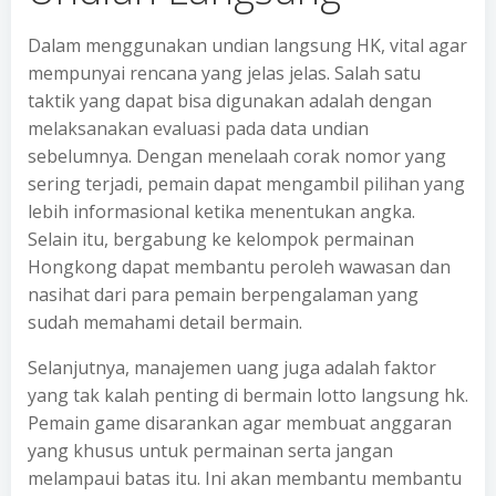
Dalam menggunakan undian langsung HK, vital agar
mempunyai rencana yang jelas jelas. Salah satu
taktik yang dapat bisa digunakan adalah dengan
melaksanakan evaluasi pada data undian
sebelumnya. Dengan menelaah corak nomor yang
sering terjadi, pemain dapat mengambil pilihan yang
lebih informasional ketika menentukan angka.
Selain itu, bergabung ke kelompok permainan
Hongkong dapat membantu peroleh wawasan dan
nasihat dari para pemain berpengalaman yang
sudah memahami detail bermain.
Selanjutnya, manajemen uang juga adalah faktor
yang tak kalah penting di bermain lotto langsung hk.
Pemain game disarankan agar membuat anggaran
yang khusus untuk permainan serta jangan
melampaui batas itu. Ini akan membantu membantu