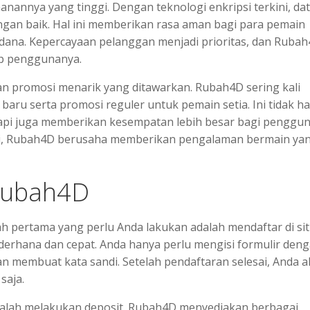
anannya yang tinggi. Dengan teknologi enkripsi terkini, da
ngan baik. Hal ini memberikan rasa aman bagi para pemain
dana. Kepercayaan pelanggan menjadi prioritas, dan Ruba
p penggunanya.
n promosi menarik yang ditawarkan. Rubah4D sering kali
u serta promosi reguler untuk pemain setia. Ini tidak h
etapi juga memberikan kesempatan lebih besar bagi penggu
i, Rubah4D berusaha memberikan pengalaman bermain ya
Rubah4D
pertama yang perlu Anda lakukan adalah mendaftar di si
erhana dan cepat. Anda hanya perlu mengisi formulir den
dan membuat kata sandi. Setelah pendaftaran selesai, Anda 
saja.
adalah melakukan deposit. Rubah4D menyediakan berbagai