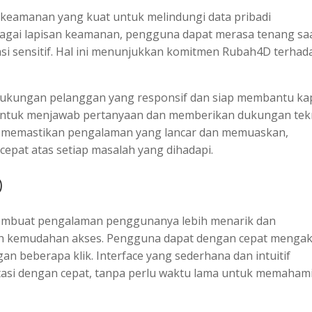
m keamanan yang kuat untuk melindungi data pribadi
agai lapisan keamanan, pengguna dapat merasa tenang sa
si sensitif. Hal ini menunjukkan komitmen Rubah4D terhad
h dukungan pelanggan yang responsif dan siap membantu k
m untuk menjawab pertanyaan dan memberikan dukungan tekn
uk memastikan pengalaman yang lancar dan memuaskan,
epat atas setiap masalah yang dihadapi.
D
embuat pengalaman penggunanya lebih menarik dan
ah kemudahan akses. Pengguna dapat dengan cepat menga
n beberapa klik. Interface yang sederhana dan intuitif
si dengan cepat, tanpa perlu waktu lama untuk memaham