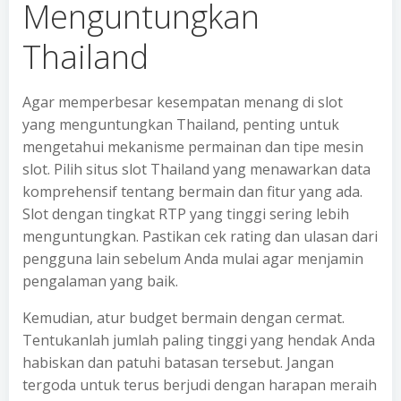
Menguntungkan
Thailand
Agar memperbesar kesempatan menang di slot
yang menguntungkan Thailand, penting untuk
mengetahui mekanisme permainan dan tipe mesin
slot. Pilih situs slot Thailand yang menawarkan data
komprehensif tentang bermain dan fitur yang ada.
Slot dengan tingkat RTP yang tinggi sering lebih
menguntungkan. Pastikan cek rating dan ulasan dari
pengguna lain sebelum Anda mulai agar menjamin
pengalaman yang baik.
Kemudian, atur budget bermain dengan cermat.
Tentukanlah jumlah paling tinggi yang hendak Anda
habiskan dan patuhi batasan tersebut. Jangan
tergoda untuk terus berjudi dengan harapan meraih