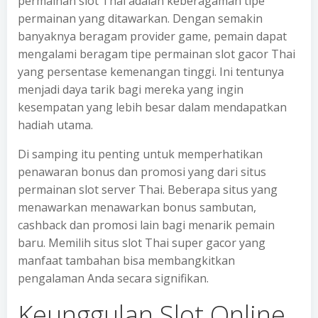
permainan slot Thai adalah keberagaman tipe
permainan yang ditawarkan. Dengan semakin
banyaknya beragam provider game, pemain dapat
mengalami beragam tipe permainan slot gacor Thai
yang persentase kemenangan tinggi. Ini tentunya
menjadi daya tarik bagi mereka yang ingin
kesempatan yang lebih besar dalam mendapatkan
hadiah utama.
Di samping itu penting untuk memperhatikan
penawaran bonus dan promosi yang dari situs
permainan slot server Thai. Beberapa situs yang
menawarkan menawarkan bonus sambutan,
cashback dan promosi lain bagi menarik pemain
baru. Memilih situs slot Thai super gacor yang
manfaat tambahan bisa membangkitkan
pengalaman Anda secara signifikan.
Keunggulan Slot Online