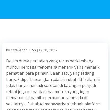
by
safASFsf231
on
July 30, 2025
Dalam dunia perjudian yang terus berkembang,
muncul berbagai fenomena menarik yang menarik
perhatian para pemain. Salah satu yang sedang
banyak diperbincangkan adalah rubah4d. Istilah ini
tidak hanya menjadi sorotan di kalangan penjudi,
tetapi juga menarik minat mereka yang ingin
memahami dinamika permainan yang ada di
sekitarnya. Rubah4d menawarkan sebuah platform